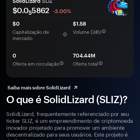
SolidLizard
SLIZ
$0.0
5862
-3.00%
5
$0
$1.58
Capitalização de
Volume (24h)
mercado
0
704.44M
Oferta em circulação
Oferta total
Saiba mais sobre SolidLizard
O que é SolidLizard (SLIZ)?
SolidLizard, frequentemente referenciado por seu
ticker SLIZ, é um empreendimento de criptomoeda
inovador projetado para promover um ambiente
descentralizado para seus usuários. Este projeto é