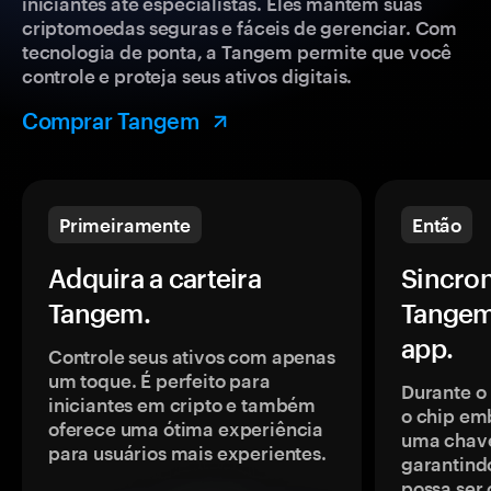
iniciantes até especialistas. Eles mantêm suas
criptomoedas seguras e fáceis de gerenciar. Com
tecnologia de ponta, a Tangem permite que você
controle e proteja seus ativos digitais.
Comprar Tangem
Primeiramente
Então
Adquira a carteira
Sincron
Tangem.
Tangem
app.
Controle seus ativos com apenas
um toque. É perfeito para
Durante o
iniciantes em cripto e também
o chip em
oferece uma ótima experiência
uma chave
para usuários mais experientes.
garantindo
possa ser