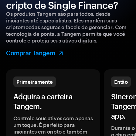
cripto de Single Finance?
Os produtos Tangem são para todos, desde
iniciantes até especialistas. Eles mantêm suas
criptomoedas seguras e fáceis de gerenciar. Com
tecnologia de ponta, a Tangem permite que você
controle e proteja seus ativos digitais.
Comprar Tangem
Primeiramente
Então
Adquira a carteira
Sincron
Tangem.
Tangem
app.
Controle seus ativos com apenas
um toque. É perfeito para
Durante o
iniciantes em cripto e também
o chip em