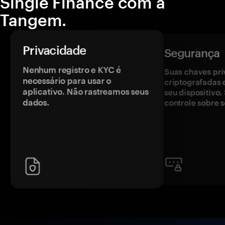
Single Finance com a
Tangem.
Privacidade
Segurança
Nenhum registro e KYC é
Suas chaves pri
necessário para usar o
criptografadas 
aplicativo. Não rastreamos seus
seu dispositivo
dados.
controle sobre s