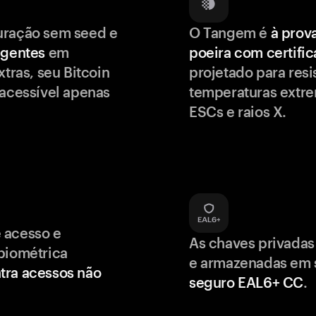
uração sem seed e
O Tangem é
à prov
igentes
em
poeira com certifi
xtras, seu Bitcoin
projetado para resis
 acessível apenas
temperaturas extr
ESCs e raios X.
 acesso e
As chaves privadas
biométrica
e armazenadas em
tra acessos não
seguro EAL6+ CC
.