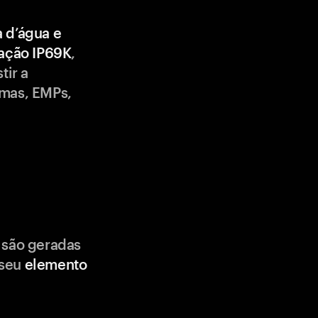
a d’água e
cação IP69K
,
tir a
emas, EMPs,
 são geradas
 seu
elemento