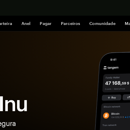
Comprar a
rteira
Anel
Pagar
Parceiros
Comunidade
Ma
Inu
egura