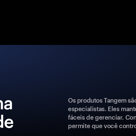
ma
Os produtos Tangem são 
especialistas. Eles man
de
fáceis de gerenciar. Co
permite que você control