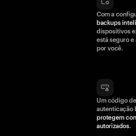
Com a config
backups intel
dispositivos e
está seguro e
por você.
Um código de
autenticação 
protegem con
autorizados
.