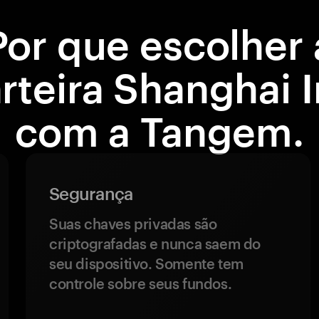
Por que escolher 
rteira Shanghai 
com a Tangem.
Segurança
Suas chaves privadas são
criptografadas e nunca saem do
seu dispositivo. Somente tem
controle sobre seus fundos.