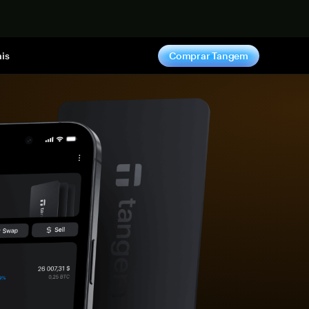
gora
is
Comprar Tangem