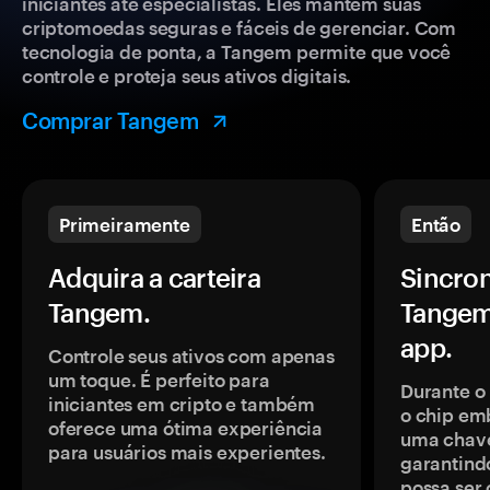
iniciantes até especialistas. Eles mantêm suas
criptomoedas seguras e fáceis de gerenciar. Com
tecnologia de ponta, a Tangem permite que você
controle e proteja seus ativos digitais.
Comprar Tangem
Primeiramente
Então
Adquira a carteira
Sincron
Tangem.
Tangem
app.
Controle seus ativos com apenas
um toque. É perfeito para
Durante o
iniciantes em cripto e também
o chip em
oferece uma ótima experiência
uma chave
para usuários mais experientes.
garantindo
possa ser