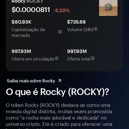
Rocky
ROCKY
$0.
0000
811
-3.20%
$80.93K
$735.68
Capitalização de
Volume (24h)
mercado
997.93M
997.93M
Oferta em circulação
Oferta total
Saiba mais sobre Rocky
O que é Rocky (ROCKY)?
O token Rocky (ROCKY) destaca-se como uma
moeda digital distinta, muitas vezes promovida
como "a rocha mais adorável e dedicada" no
universo cripto. Ele é criado para oferecer uma