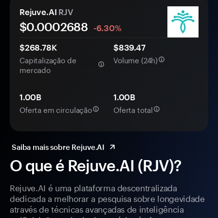
Rejuve.AI
RJV
$0.
000
2688
-6.30%
$268.78K
$839.47
Capitalização de
Volume (24h)
mercado
1.00B
1.00B
Oferta em circulação
Oferta total
Saiba mais sobre Rejuve.AI
O que é Rejuve.AI (RJV)?
Rejuve.AI é uma plataforma descentralizada
dedicada a melhorar a pesquisa sobre longevidade
através de técnicas avançadas de inteligência