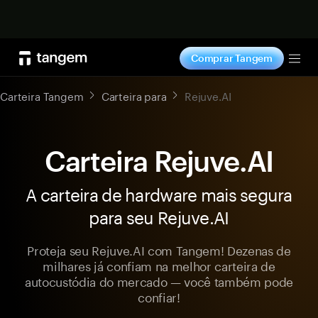
Comprar agora
Comprar Tangem
Tog
Carteira Tangem
Carteira para
Rejuve.AI
Carteira Rejuve.AI
A carteira de hardware mais segura
para seu Rejuve.AI
Proteja seu Rejuve.AI com Tangem! Dezenas de
milhares já confiam na melhor carteira de
autocustódia do mercado — você também pode
confiar!