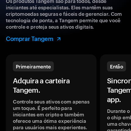
Os produtos Tangem são para todos, desde
iniciantes até especialistas. Eles mantêm suas
criptomoedas seguras e fáceis de gerenciar. Com
tecnologia de ponta, a Tangem permite que você
controle e proteja seus ativos digitais.
Comprar Tangem
Primeiramente
Então
Adquira a carteira
Sincron
Tangem.
Tangem
app.
Controle seus ativos com apenas
um toque. É perfeito para
Durante o
iniciantes em cripto e também
o chip em
oferece uma ótima experiência
uma chave
para usuários mais experientes.
garantindo