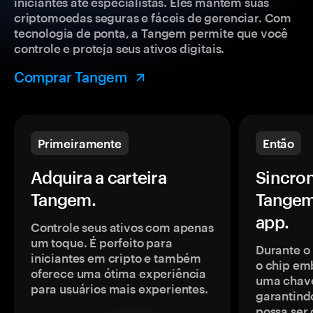
iniciantes até especialistas. Eles mantêm suas
criptomoedas seguras e fáceis de gerenciar. Com
tecnologia de ponta, a Tangem permite que você
controle e proteja seus ativos digitais.
Comprar Tangem
Primeiramente
Então
Adquira a carteira
Sincron
Tangem.
Tangem
app.
Controle seus ativos com apenas
um toque. É perfeito para
Durante o
iniciantes em cripto e também
o chip em
oferece uma ótima experiência
uma chave
para usuários mais experientes.
garantindo
possa ser