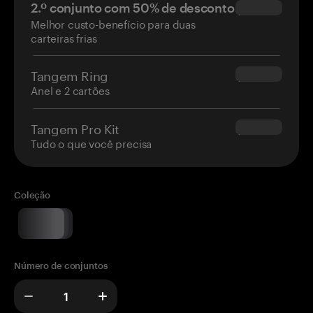
2.º conjunto com 50% de desconto
$34.95
Melhor custo-benefício para duas
carteiras frias
Tangem Ring
$160.00
Anel e 2 cartões
Tangem Pro Kit
$180.00
Tudo o que você precisa
Coleção
Número de conjuntos