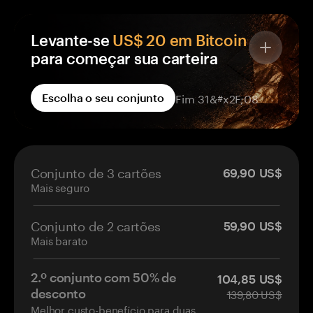
Levante-se
US$ 20 em Bitcoin
para começar sua carteira
Cada carteira Tangem no seu pedido vem com
Fim 31&#x2F;08
Escolha o seu conjunto
recompensa em BTC, creditada em uma
carteira que só você controla — não em uma
corretora.
BTC grátis em todas as carteiras que você
Conjunto de 3 cartões
69,90 US$
pedir.
Mais seguro
Aterrissará em sua própria carteira de
autocustódia.
Conjunto de 2 cartões
O crédito será efetuado em até 14 dias após
59,90 US$
Mais barato
a ativação.
2.º conjunto com 50% de
104,85 US$
139,80 US$
desconto
Melhor custo-benefício para duas