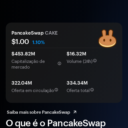
PancakeSwap
CAKE
$1.00
1.10%
$453.82M
$16.32M
Capitalização de
Volume (24h)
mercado
322.04M
334.34M
Oferta em circulação
Oferta total
Saiba mais sobre PancakeSwap
O que é o PancakeSwap