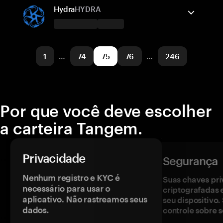
Solana
Enviar/Receber
Base
Comprar
Hydra
HYDRA
Redes suportadas
A carteira Tangem suporta
Solana
Enviar/Receber
Base
Comprar
1
…
74
75
76
…
246
Redes suportadas
Base
Por que você deve escolher
a carteira Tangem.
Privacidade
Segurança
Nenhum registro e KYC é
Suas chaves pri
necessário para usar o
criptografadas 
aplicativo. Não rastreamos seus
seu dispositivo
dados.
controle sobre s