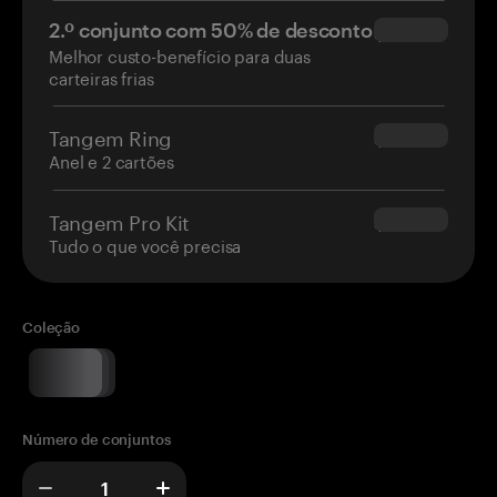
2.º conjunto com 50% de desconto
$34.95
Melhor custo-benefício para duas
carteiras frias
Tangem Ring
$160.00
Anel e 2 cartões
Tangem Pro Kit
$180.00
Tudo o que você precisa
Coleção
Número de conjuntos