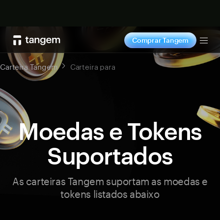
Comprar agora
Comprar Tangem
Tog
Carteira Tangem
Carteira para
Moedas e Tokens
Suportados
As carteiras Tangem suportam as moedas e
tokens listados abaixo