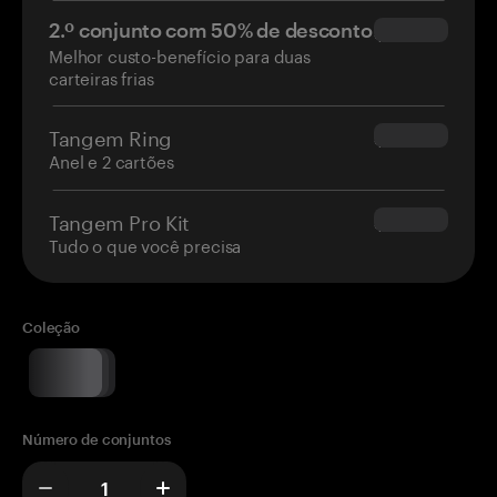
2.º conjunto com 50% de desconto
$34.95
Melhor custo-benefício para duas
carteiras frias
Tangem Ring
$160.00
Anel e 2 cartões
Tangem Pro Kit
$180.00
Tudo o que você precisa
Coleção
Número de conjuntos