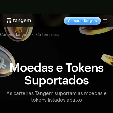
Comprar agora
Comprar Tangem
Tog
Carteira Tangem
Carteira para
Moedas e Tokens
Suportados
As carteiras Tangem suportam as moedas e
tokens listados abaixo