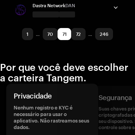
Ethereum
Enviar/Receber
Comprar
Dastra Network
DAN
Redes suportadas
A carteira Tangem suporta
Ethereum
Enviar/Receber
Base
Comprar
1
…
70
71
72
…
246
Redes suportadas
BNB Smart Chain
Por que você deve escolher
a carteira Tangem.
Privacidade
Segurança
Nenhum registro e KYC é
Suas chaves pri
necessário para usar o
criptografadas 
aplicativo. Não rastreamos seus
seu dispositivo
dados.
controle sobre s