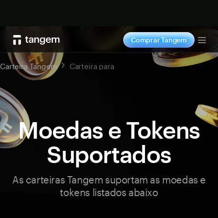
Comprar agora
Comprar Tangem
Tog
Carteira Tangem
Carteira para
Moedas e Tokens
Suportados
As carteiras Tangem suportam as moedas e
tokens listados abaixo