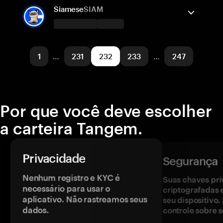
Cronos
Enviar/Receber
Comprar
Trocar
Siamese
SIAM
Redes suportadas
A carteira Tangem suporta
Polygon POS
Enviar/Receber
Comprar
1
…
231
232
233
…
247
Redes suportadas
Base
Por que você deve escolher
a carteira Tangem.
Privacidade
Segurança
Nenhum registro e KYC é
Suas chaves pri
necessário para usar o
criptografadas 
aplicativo. Não rastreamos seus
seu dispositivo
dados.
controle sobre s