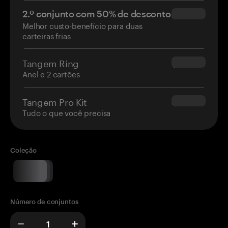
2.º conjunto com 50% de desconto
$34.95
Melhor custo-benefício para duas
carteiras frias
Tangem Ring
$160.00
Anel e 2 cartões
Tangem Pro Kit
$180.00
Tudo o que você precisa
Coleção
Número de conjuntos