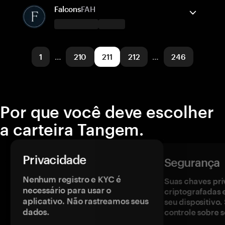
Solana
Enviar/Receber
Comprar
Falcons
FAH
Redes suportadas
A carteira Tangem suporta
Solana
Enviar/Receber
Comprar
1
…
210
211
212
…
246
Redes suportadas
Base
Por que você deve escolher
a carteira Tangem.
Privacidade
Segurança
Nenhum registro e KYC é
Suas chaves pri
necessário para usar o
criptografadas 
aplicativo. Não rastreamos seus
seu dispositivo
dados.
controle sobre s