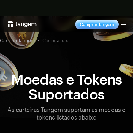
Comprar agora
Comprar Tangem
Tog
Carteira Tangem
Carteira para
Moedas e Tokens
Suportados
As carteiras Tangem suportam as moedas e
tokens listados abaixo