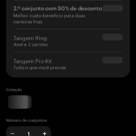
2.º conjunto com 50% de desconto
$34.95
Melhor custo-benefício para duas
carteiras frias
Tangem Ring
$160.00
Anel e 2 cartões
Tangem Pro Kit
$180.00
Tudo o que você precisa
Coleção
Número de conjuntos