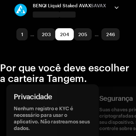
BNB Smart Chain
Enviar/Receber
Comprar
BENQI Liquid Staked AVAX
SAVAX
Redes suportadas
A carteira Tangem suporta
Cardano
Enviar/Receber
Comprar
Trocar
1
…
203
204
205
…
246
Redes suportadas
Avalanche
Por que você deve escolher
a carteira Tangem.
Privacidade
Segurança
Nenhum registro e KYC é
Suas chaves pri
necessário para usar o
criptografadas 
aplicativo. Não rastreamos seus
seu dispositivo
dados.
controle sobre s