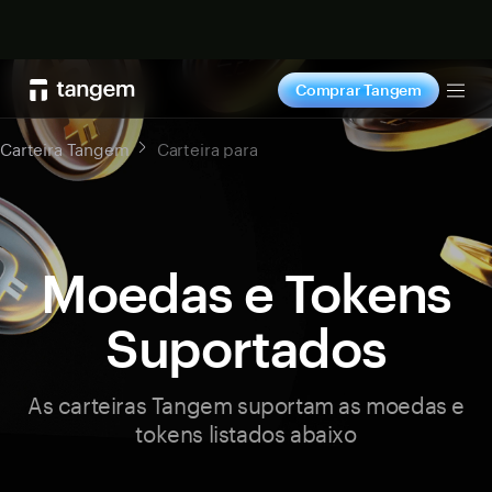
Comprar agora
Comprar Tangem
Tog
Carteira Tangem
Carteira para
Moedas e Tokens
Suportados
As carteiras Tangem suportam as moedas e
tokens listados abaixo