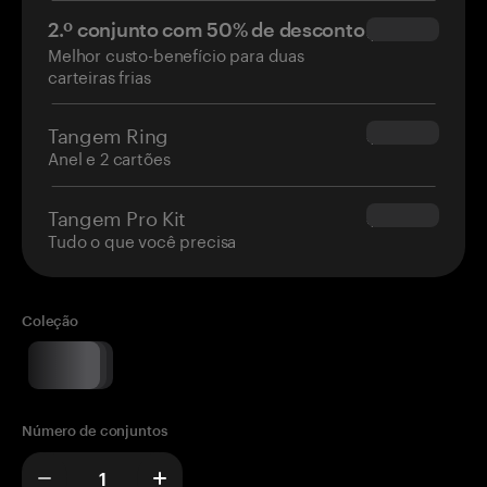
2.º conjunto com 50% de desconto
$34.95
Melhor custo-benefício para duas
carteiras frias
Tangem Ring
$160.00
Anel e 2 cartões
Tangem Pro Kit
$180.00
Tudo o que você precisa
Coleção
Número de conjuntos