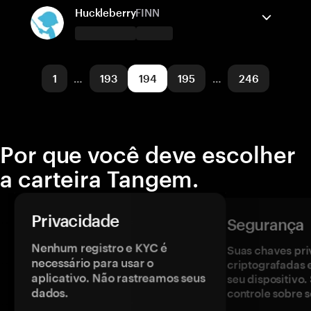
Solana
Enviar/Receber
Comprar
Huckleberry
FINN
Redes suportadas
A carteira Tangem suporta
Solana
Enviar/Receber
Comprar
1
…
193
194
195
…
246
Redes suportadas
Moonriver
Por que você deve escolher
a carteira Tangem.
Privacidade
Segurança
Nenhum registro e KYC é
Suas chaves pri
necessário para usar o
criptografadas 
aplicativo. Não rastreamos seus
seu dispositivo
dados.
controle sobre s