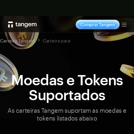
Comprar agora
Comprar Tangem
Tog
Carteira Tangem
Carteira para
Moedas e Tokens
Suportados
As carteiras Tangem suportam as moedas e
tokens listados abaixo