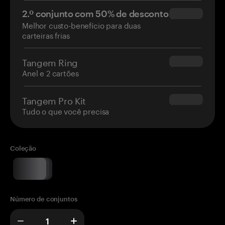
2.º conjunto com 50% de desconto
$34.95
Melhor custo-benefício para duas
carteiras frias
Tangem Ring
$160.00
Anel e 2 cartões
Tangem Pro Kit
$180.00
Tudo o que você precisa
Coleção
Número de conjuntos