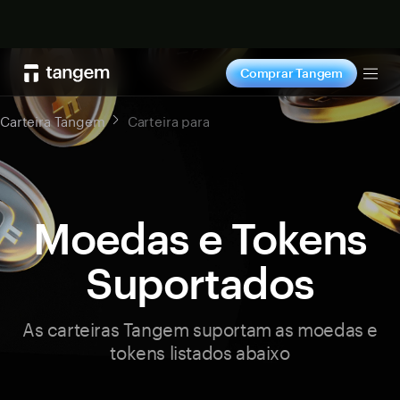
Comprar agora
Comprar Tangem
Tog
Carteira Tangem
Carteira para
Moedas e Tokens
Suportados
As carteiras Tangem suportam as moedas e
tokens listados abaixo