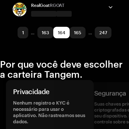
TRON
Enviar/Receber
Comprar
Trocar
RealGoat
RGOAT
Redes suportadas
A carteira Tangem suporta
Polygon POS
Enviar/Receber
Comprar
1
…
163
164
165
…
247
Redes suportadas
Base
Por que você deve escolher
a carteira Tangem.
Privacidade
Segurança
Nenhum registro e KYC é
Suas chaves pri
necessário para usar o
criptografadas 
aplicativo. Não rastreamos seus
seu dispositivo
dados.
controle sobre s