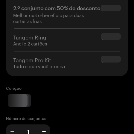
2.º conjunto com 50% de desconto
$34.95
Melhor custo-benefício para duas
carteiras frias
Tangem Ring
$160.00
Anel e 2 cartões
Tangem Pro Kit
$180.00
Tudo o que você precisa
Coleção
Número de conjuntos