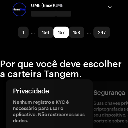
Solana
Enviar/Receber
Comprar
Trocar
GME (Base)
GME
Redes suportadas
A carteira Tangem suporta
Polygon POS
Enviar/Receber
Comprar
1
…
156
157
158
…
247
Redes suportadas
Base
Por que você deve escolher
a carteira Tangem.
Privacidade
Segurança
Nenhum registro e KYC é
Suas chaves pri
necessário para usar o
criptografadas 
aplicativo. Não rastreamos seus
seu dispositivo
dados.
controle sobre s