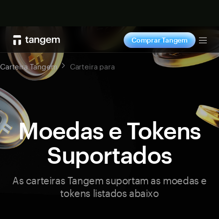
Comprar agora
Comprar Tangem
Tog
Carteira Tangem
Carteira para
Moedas e Tokens
Suportados
As carteiras Tangem suportam as moedas e
tokens listados abaixo