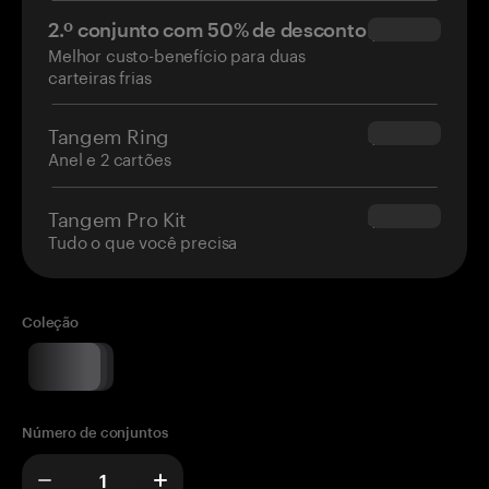
2.º conjunto com 50% de desconto
$34.95
Melhor custo-benefício para duas
carteiras frias
Tangem Ring
$160.00
Anel e 2 cartões
Tangem Pro Kit
$180.00
Tudo o que você precisa
Coleção
Número de conjuntos