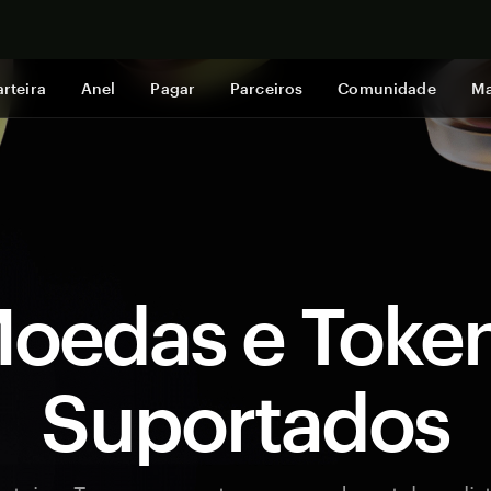
Comprar a
rteira
Anel
Pagar
Parceiros
Comunidade
Ma
oedas e Toke
Suportados