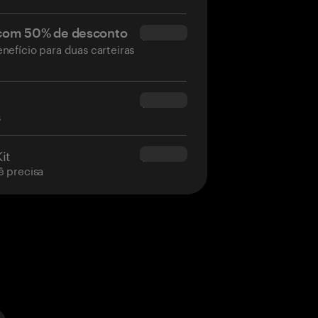
 com 50% de desconto
$34.95
nefício para duas carteiras
$160.00
s
it
$180.00
ê precisa