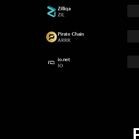
Zilliqa
ZIL
Pirate Chain
ARRR
io.net
IO