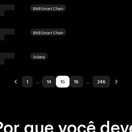
BNB Smart Chain
BNB Smart Chain
Solana
1
…
14
15
16
…
246
Por que você dev