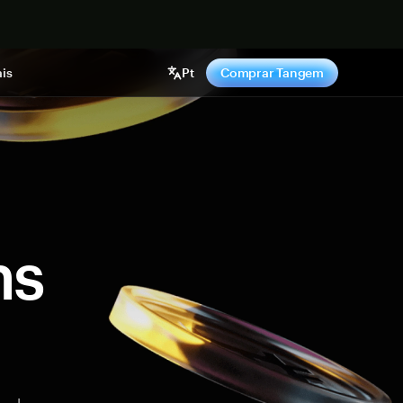
gora
is
Pt
Comprar Tangem
ns