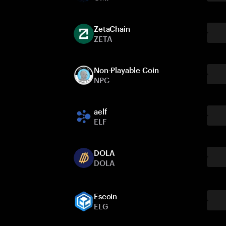
ZetaChain
ZETA
Non-Playable Coin
NPC
aelf
ELF
DOLA
DOLA
Escoin
ELG