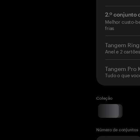
2.º conjunto
Melhor custo-be
frias
Tangem Ring
Anel e 2 cartõe
Tangem Pro K
Tudo o que voc
Coleção
Número de conjuntos