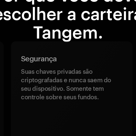
escolher a carteir
Tangem.
Segurança
Suas chaves privadas são
criptografadas e nunca saem do
seu dispositivo. Somente tem
controle sobre seus fundos.