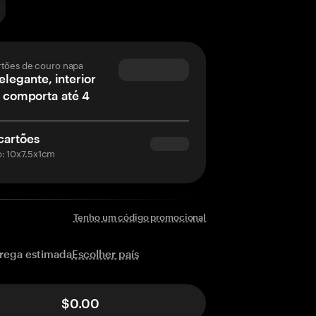
rtões de couro napa
elegante, interior
– comporta até 4
cartões
: 10x7.5x1cm
Tenho um código promocional
Escolher país
rega estimada
$0.00