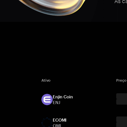
As c
Ativo
Preço
Enjin Coin
ENJ
ECOMI
OMI