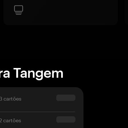
ira Tangem
3 cartões
$69.90
2 cartões
$54.90