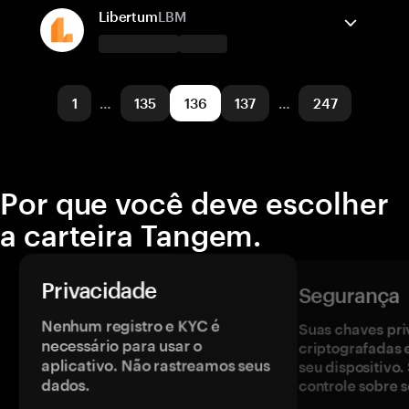
Solana
Enviar/Receber
Comprar
Trocar
Libertum
LBM
Redes suportadas
A carteira Tangem suporta
Solana
Enviar/Receber
Comprar
1
…
135
136
137
…
247
Redes suportadas
Base
Por que você deve escolher
a carteira Tangem.
Privacidade
Segurança
Nenhum registro e KYC é
Suas chaves pri
necessário para usar o
criptografadas 
aplicativo. Não rastreamos seus
seu dispositivo
dados.
controle sobre s