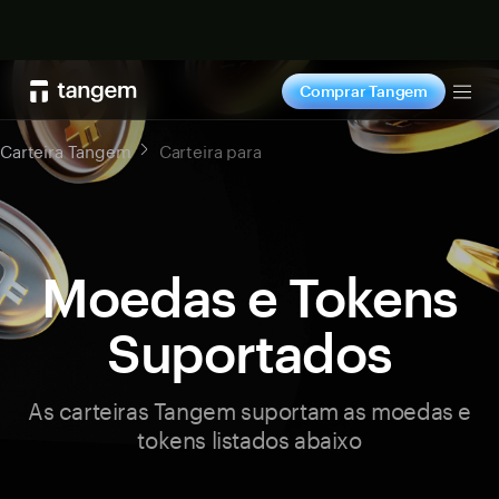
Comprar agora
Comprar Tangem
Tog
Carteira Tangem
Carteira para
Moedas e Tokens
Suportados
As carteiras Tangem suportam as moedas e
tokens listados abaixo