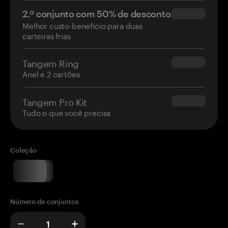
2.º conjunto com 50% de desconto
$34.95
Melhor custo-benefício para duas
carteiras frias
Tangem Ring
$160.00
Anel e 2 cartões
Tangem Pro Kit
$180.00
Tudo o que você precisa
Coleção
Número de conjuntos