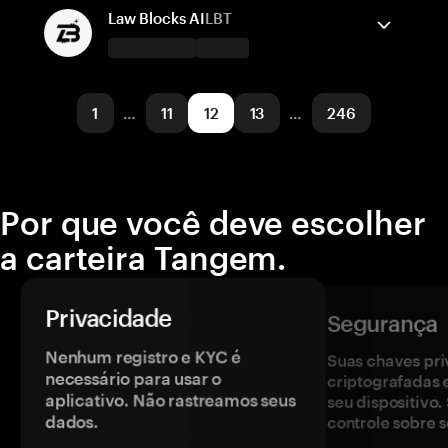
BNB Smart Chain
Enviar/Receber
Comprar
Trocar
Law Blocks AI
LBT
Redes suportadas
A carteira Tangem suporta
Solana
Enviar/Receber
Polygon POS
Comprar
1
…
11
12
13
…
246
Redes suportadas
XDC Network
Por que você deve escolher
a carteira Tangem.
Privacidade
Segurança
Nenhum registro e KYC é
Suas chaves pri
necessário para usar o
criptografadas 
aplicativo. Não rastreamos seus
seu dispositivo
dados.
controle sobre s