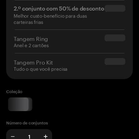
2.º conjunto com 50% de desconto
$34.95
Melhor custo-benefício para duas
carteiras frias
Tangem Ring
$160.00
Anel e 2 cartões
Tangem Pro Kit
$180.00
Tudo o que você precisa
Coleção
Número de conjuntos