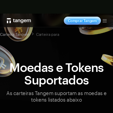
Comprar agora
Comprar Tangem
Tog
Carteira Tangem
Carteira para
Moedas e Tokens
Suportados
As carteiras Tangem suportam as moedas e
tokens listados abaixo