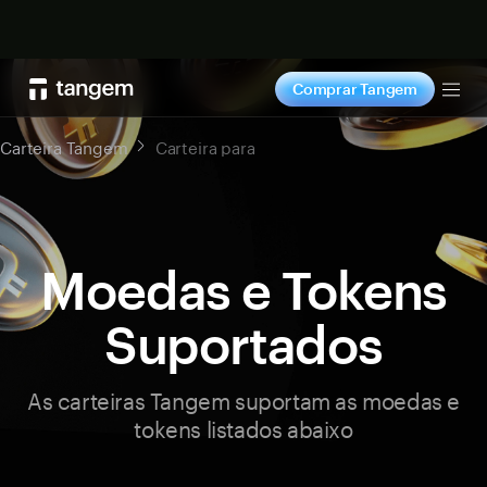
Comprar agora
Comprar Tangem
Tog
Carteira Tangem
Carteira para
Moedas e Tokens
Suportados
As carteiras Tangem suportam as moedas e
tokens listados abaixo