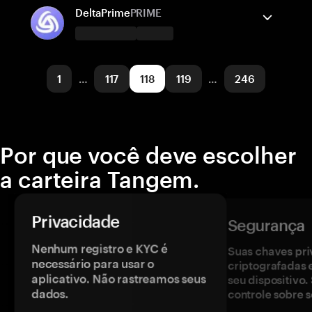
BNB Smart Chain
Enviar/Receber
Comprar
Trocar
DeltaPrime
PRIME
Redes suportadas
A carteira Tangem suporta
Solana
Enviar/Receber
Comprar
1
…
117
118
119
…
246
Redes suportadas
Avalanche
Arbitrum One
Por que você deve escolher
a carteira Tangem.
Privacidade
Segurança
Nenhum registro e KYC é
Suas chaves pri
necessário para usar o
criptografadas 
aplicativo. Não rastreamos seus
seu dispositivo
dados.
controle sobre s