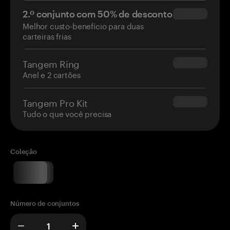
2.º conjunto com 50% de desconto
$34.95
Melhor custo-benefício para duas
carteiras frias
Tangem Ring
$160.00
Anel e 2 cartões
Tangem Pro Kit
$180.00
Tudo o que você precisa
Coleção
Número de conjuntos