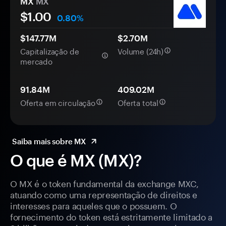
MX
MX
$1.00
0.80%
$147.77M
$2.70M
Capitalização de
Volume (24h)
mercado
91.84M
409.02M
Oferta em circulação
Oferta total
Saiba mais sobre MX
O que é MX (MX)?
O MX é o token fundamental da exchange MXC,
atuando como uma representação de direitos e
interesses para aqueles que o possuem. O
fornecimento do token está estritamente limitado a