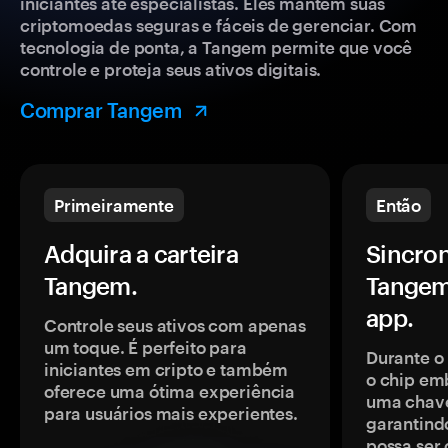
iniciantes até especialistas. Eles mantêm suas
criptomoedas seguras e fáceis de gerenciar. Com
tecnologia de ponta, a Tangem permite que você
controle e proteja seus ativos digitais.
Comprar Tangem
Primeiramente
Então
Adquira a carteira
Sincron
Tangem.
Tangem
app.
Controle seus ativos com apenas
um toque. É perfeito para
Durante o
iniciantes em cripto e também
o chip em
oferece uma ótima experiência
uma chave
para usuários mais experientes.
garantindo
possa ser