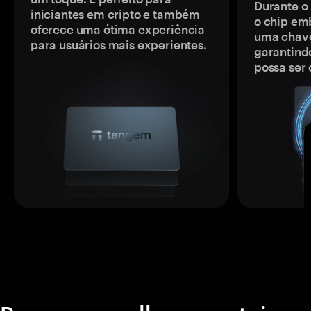
Durante o
iniciantes em cripto e também
o chip em
oferece uma ótima experiência
uma chave
para usuários mais experientes.
garantindo
possa ser