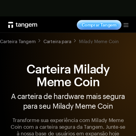
Comprar agora
Comprar Tangem
Tog
Carteira Tangem
Carteira para
Milady Meme Coin
Carteira Milady
Meme Coin
A carteira de hardware mais segura
para seu Milady Meme Coin
Transforme sua experiência com Milady Meme
Coin com a carteira segura da Tangem. Junte-se
à nossa base de usuários em expansão hoje