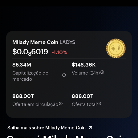
Milady Meme Coin
LADYS
$0.0
6019
-1.10%
8
$5.34M
$146.36K
Capitalização de
Volume (24h)
mercado
888.00T
888.00T
Oferta em circulação
Oferta total
Saiba mais sobre Milady Meme Coin