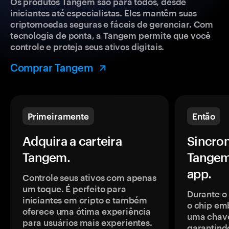
Os produtos Tangem são para todos, desde
iniciantes até especialistas. Eles mantêm suas
criptomoedas seguras e fáceis de gerenciar. Com
tecnologia de ponta, a Tangem permite que você
controle e proteja seus ativos digitais.
Comprar Tangem
Primeiramente
Então
Adquira a carteira
Sincron
Tangem.
Tangem
app.
Controle seus ativos com apenas
um toque. É perfeito para
Durante o
iniciantes em cripto e também
o chip em
oferece uma ótima experiência
uma chave
para usuários mais experientes.
garantindo