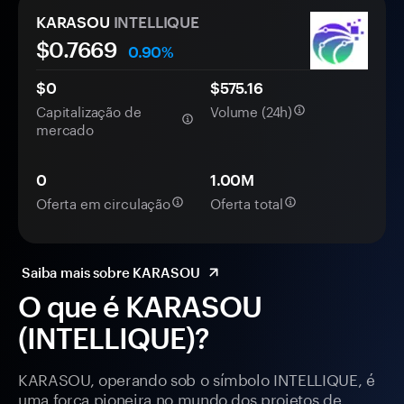
KARASOU
INTELLIQUE
$
0.7669
0.90%
$0
$575.16
Capitalização de
Volume (24h)
mercado
0
1.00M
Oferta em circulação
Oferta total
Saiba mais sobre KARASOU
O que é KARASOU
(INTELLIQUE)?
KARASOU, operando sob o símbolo INTELLIQUE, é
uma força pioneira no mundo dos projetos de