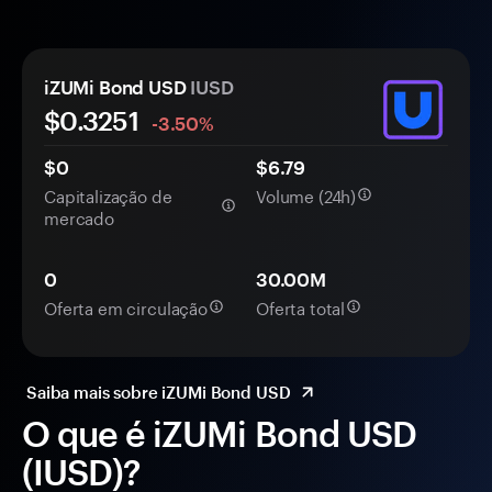
iZUMi Bond USD
IUSD
$
0.3251
-3.50%
$0
$6.79
Capitalização de
Volume (24h)
mercado
0
30.00M
Oferta em circulação
Oferta total
Saiba mais sobre iZUMi Bond USD
O que é iZUMi Bond USD
(IUSD)?