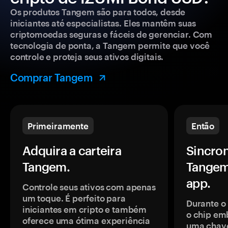
Os produtos Tangem são para todos, desde
iniciantes até especialistas. Eles mantêm suas
criptomoedas seguras e fáceis de gerenciar. Com
tecnologia de ponta, a Tangem permite que você
controle e proteja seus ativos digitais.
Comprar Tangem
Primeiramente
Então
Adquira a carteira
Sincron
Tangem.
Tangem
app.
Controle seus ativos com apenas
um toque. É perfeito para
Durante o
iniciantes em cripto e também
o chip em
oferece uma ótima experiência
uma chave