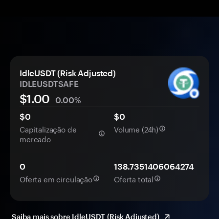
IdleUSDT (Risk Adjusted)
IDLEUSDTSAFE
$1.00
0.00%
$0
$0
Capitalização de
Volume (24h)
mercado
0
138.7351406064274
Oferta em circulação
Oferta total
Saiba mais sobre IdleUSDT (Risk Adjusted)