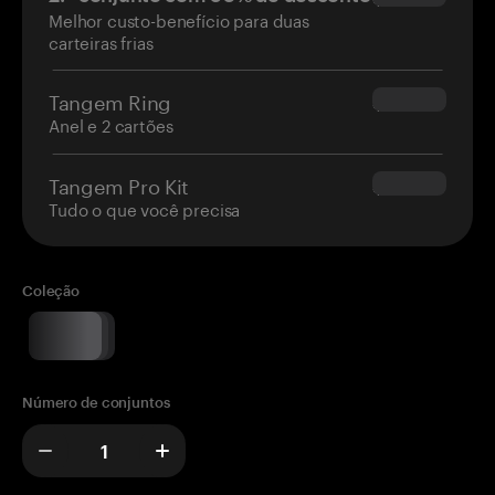
Melhor custo-benefício para duas
carteiras frias
Tangem Ring
$160.00
Anel e 2 cartões
Tangem Pro Kit
$180.00
Tudo o que você precisa
Coleção
Número de conjuntos