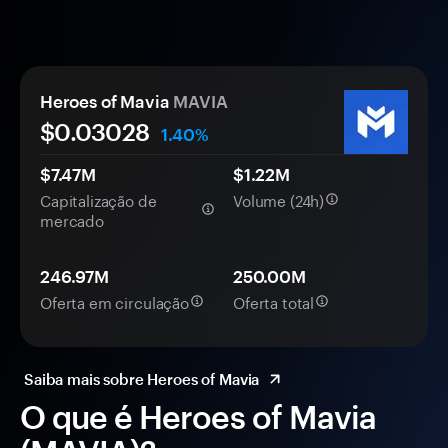
Heroes of Mavia
MAVIA
$0.
0
3028
1.40%
$7.47M
$1.22M
Capitalização de
Volume (24h)
mercado
246.97M
250.00M
Oferta em circulação
Oferta total
Saiba mais sobre Heroes of Mavia
O que é Heroes of Mavia