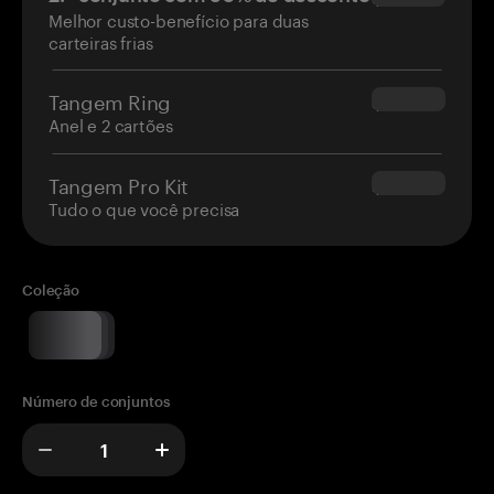
Melhor custo-benefício para duas
carteiras frias
Tangem Ring
$160.00
Anel e 2 cartões
Tangem Pro Kit
$180.00
Tudo o que você precisa
Coleção
Número de conjuntos