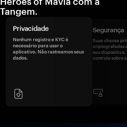
Heroes of Mavia com a
Tangem.
Privacidade
Segurança
Nenhum registro e KYC é
Suas chaves pri
necessário para usar o
criptografadas 
aplicativo. Não rastreamos seus
seu dispositivo
dados.
controle sobre s