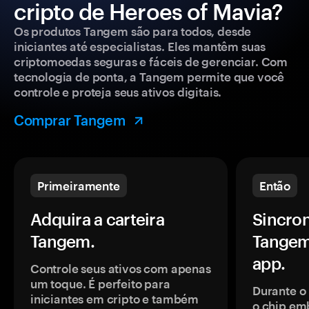
cripto de Heroes of Mavia?
Os produtos Tangem são para todos, desde
iniciantes até especialistas. Eles mantêm suas
criptomoedas seguras e fáceis de gerenciar. Com
tecnologia de ponta, a Tangem permite que você
controle e proteja seus ativos digitais.
Comprar Tangem
Primeiramente
Então
Adquira a carteira
Sincron
Tangem.
Tangem
app.
Controle seus ativos com apenas
um toque. É perfeito para
Durante o
iniciantes em cripto e também
o chip em