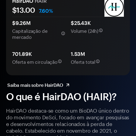
HairDAO
HAIR
$13.00
7.60%
$9.26M
$25.43K
Capitalização de
Volume (24h)
mercado
701.89K
1.53M
Oferta em circulação
Oferta total
Saiba mais sobre HairDAO
O que é HairDAO (HAIR)?
HairDAO destaca-se como um BioDAO único dentro
do movimento DeSci, focado em avançar pesquisas
e desenvolvimentos relacionados à perda de
cabelo. Estabelecido em novembro de 2021, o