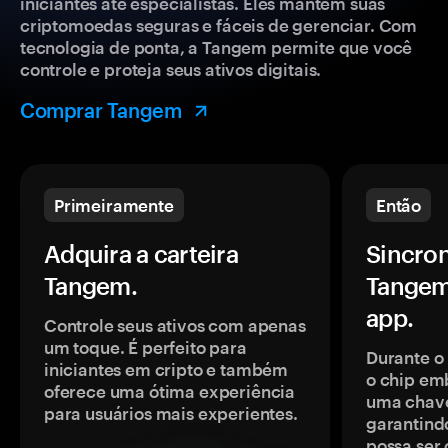
iniciantes até especialistas. Eles mantêm suas
criptomoedas seguras e fáceis de gerenciar. Com
tecnologia de ponta, a Tangem permite que você
controle e proteja seus ativos digitais.
Comprar Tangem
Primeiramente
Então
Adquira a carteira
Sincron
Tangem.
Tangem
app.
Controle seus ativos com apenas
um toque. É perfeito para
Durante o
iniciantes em cripto e também
o chip em
oferece uma ótima experiência
uma chave
para usuários mais experientes.
garantindo
possa ser