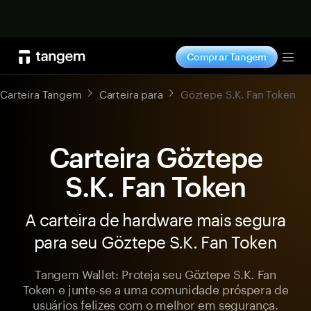
Comprar agora
Comprar Tangem
Tog
Carteira Tangem
Carteira para
Göztepe S.K. Fan Token
Carteira Göztepe
S.K. Fan Token
A carteira de hardware mais segura
para seu Göztepe S.K. Fan Token
Tangem Wallet: Proteja seu Göztepe S.K. Fan
Token e junte-se a uma comunidade próspera de
usuários felizes com o melhor em segurança.