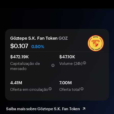
Göztepe S.K. Fan Token
GOZ
$
0.107
0.50%
$472.19K
$47.10K
Capitalização de
Volume (24h)
mercado
4.41M
7.00M
Oferta em circulação
Oferta total
Saiba mais sobre Göztepe S.K. Fan Token