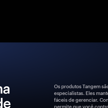
ma
Os produtos Tangem são 
especialistas. Eles man
de
fáceis de gerenciar. Co
permite que você control