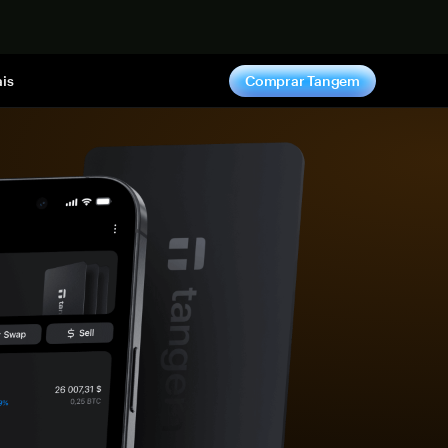
gora
is
Comprar Tangem