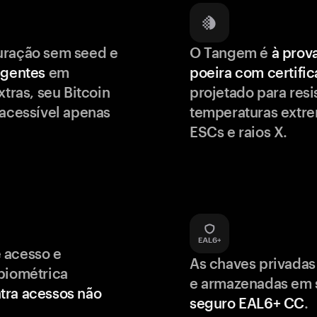
uração sem seed e
O Tangem é
à prov
igentes
em
poeira com certifi
xtras, seu Bitcoin
projetado para resis
 acessível apenas
temperaturas extr
ESCs e raios X.
 acesso e
As chaves privadas
biométrica
e armazenadas em
tra acessos não
seguro EAL6+ CC
.