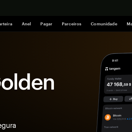
Comprar a
rteira
Anel
Pagar
Parceiros
Comunidade
Ma
Golden
egura