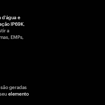
a d’água e
cação IP69K
,
tir a
emas, EMPs,
 são geradas
 seu
elemento