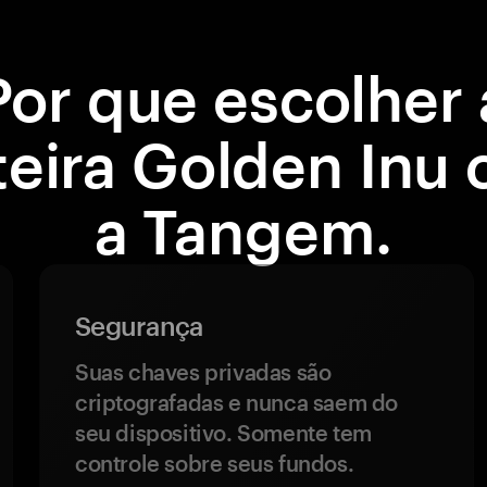
Por que escolher 
teira Golden Inu
a Tangem.
Segurança
Suas chaves privadas são
criptografadas e nunca saem do
seu dispositivo. Somente tem
controle sobre seus fundos.