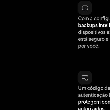
Com a config
backups intel
dispositivos e
está seguro e
por você.
Um código de
autenticação 
protegem con
autorizados
.