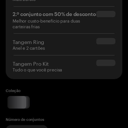
2.º conjunto com 50% de desconto
$34.95
Melhor custo-benefício para duas
carteiras frias
Tangem Ring
$160.00
Anel e 2 cartões
Tangem Pro Kit
$180.00
Tudo o que você precisa
Coleção
Número de conjuntos