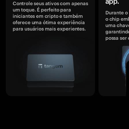
app.
Controle seus ativos com apenas
um toque. É perfeito para
Durante o
iniciantes em cripto e também
o chip em
oferece uma ótima experiência
uma chave
para usuários mais experientes.
garantindo
possa ser