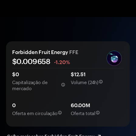
Forbidden Fruit Energy
FFE
$0.
00
9658
-1.20%
$0
$12.51
Capitalização de
Volume (24h)
mercado
0
60.00M
Oferta em circulação
Oferta total