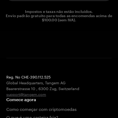
Impostos e taxas não estão incluídos.
Envio padrão gratuito para todas as encomendas acima de
$100.00 (sem IVA).
Reg. No CHE-390.112.525
Global Headquarters, Tangem AG
Baarerstrasse 10
,
6300 Zug
,
Switzerland
support@tangem.com
Comece agora
Como começar com criptomoedas
O que é uma carteira fria?