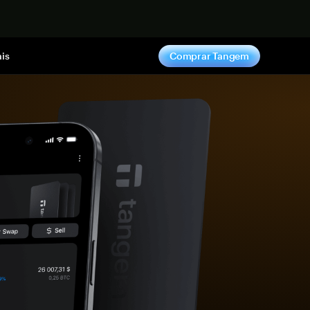
gora
is
Comprar Tangem