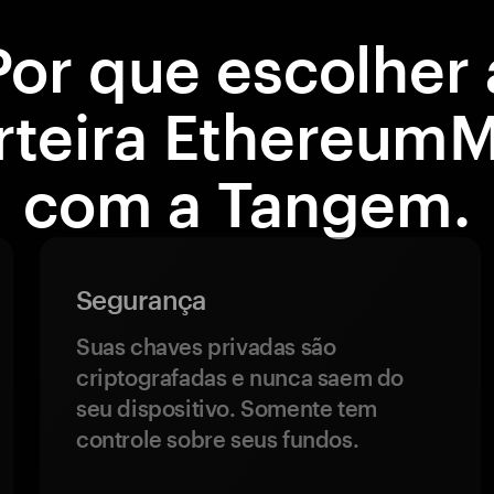
Por que escolher 
rteira Ethereum
com a Tangem.
Segurança
Suas chaves privadas são
criptografadas e nunca saem do
seu dispositivo. Somente tem
controle sobre seus fundos.