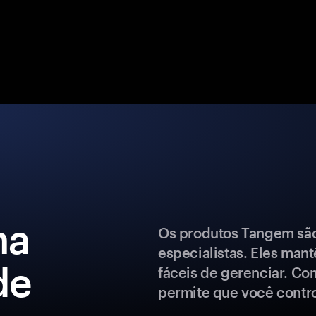
ma
Os produtos Tangem são 
especialistas. Eles man
de
fáceis de gerenciar. Co
permite que você control