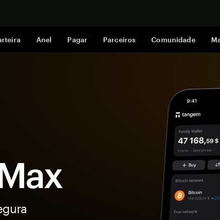
Comprar a
rteira
Anel
Pagar
Parceiros
Comunidade
Ma
mMax
egura