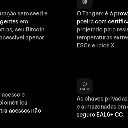
uração sem seed e
O Tangem é
à prov
igentes
em
poeira com certifi
xtras, seu Bitcoin
projetado para resis
 acessível apenas
temperaturas extr
ESCs e raios X.
 acesso e
As chaves privadas
biométrica
e armazenadas em
tra acessos não
seguro EAL6+ CC
.