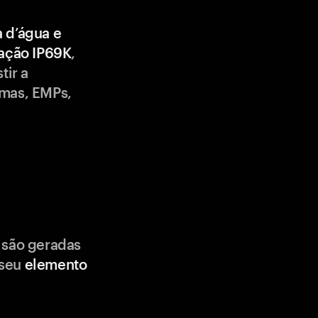
a d’água e
cação IP69K
,
tir a
emas, EMPs,
 são geradas
 seu
elemento