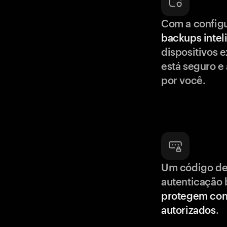
Com a config
backups intel
dispositivos e
está seguro e
por você.
Um código de
autenticação 
protegem con
autorizados
.