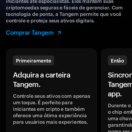
iniciantes até especialistas. Eles mantêm suas
criptomoedas seguras e fáceis de gerenciar. Com
tecnologia de ponta, a Tangem permite que você
controle e proteja seus ativos digitais.
Comprar Tangem
Primeiramente
Então
Adquira a carteira
Sincron
Tangem.
Tangem
app.
Controle seus ativos com apenas
um toque. É perfeito para
Durante o
iniciantes em cripto e também
o chip em
oferece uma ótima experiência
uma chave
para usuários mais experientes.
garantindo
possa ser