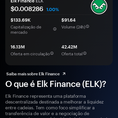
Elk Finance
ELK
$0.
00
8286
1.00%
$133.69K
$91.64
Capitalização de
Volume (24h)
mercado
16.13M
42.42M
Oferta em circulação
Oferta total
Saiba mais sobre Elk Finance
O que é Elk Finance (ELK)?
Elk Finance representa uma plataforma
descentralizada destinada a melhorar a liquidez
entre cadeias. Tem como foco simplificar a
transferência de valor e a negociação de