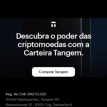
Descubra o poder das
criptomoedas com a
Carteira Tangem.
Comprar Tangem
Reg. No CHE-390.112.525
Global Headquarters, Tangem AG
Baarerstrasse 10
,
6300 Zug
,
Switzerland