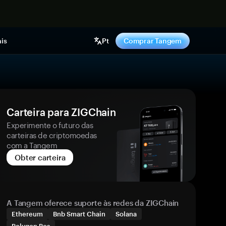
gora
is
Pt
Comprar Tangem
Carteira para ZIGChain
Experimente o futuro das
carteiras de criptomoedas
com a Tangem
Obter carteira
A Tangem oferece suporte às redes da ZIGChain
Ethereum
Bnb Smart Chain
Solana