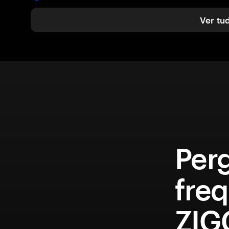
Ver tu
Per
fre
ZIG