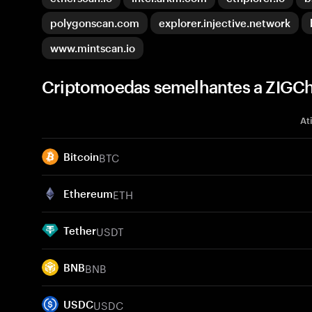
polygonscan.com
explorer.injective.network
www.mintscan.io
Criptomoedas semelhantes a ZIGCh
At
BTC
Bitcoin
ETH
Ethereum
USDT
Tether
BNB
BNB
USDC
USDC