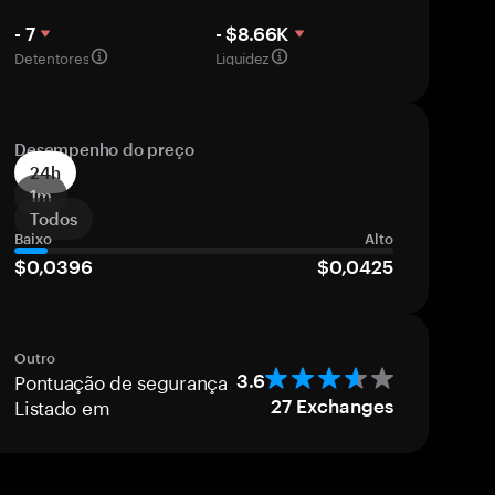
- 7
- $8.66K
Detentores
Liquidez
Desempenho do preço
24h
1m
Todos
Baixo
Alto
$0,0396
$0,0425
Outro
Pontuação de segurança
3.6
Listado em
27
Exchanges