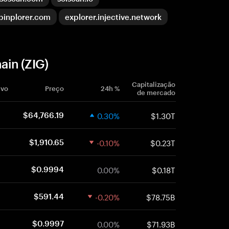
binplorer.com
explorer.injective.network
ain (ZIG)
Capitalização
ivo
Preço
24h %
de mercado
0.30%
$1.30T
$64,766.19
-0.10%
$0.23T
$1,910.65
0.00%
$0.18T
$0.9994
-0.20%
$78.75B
$591.44
0.00%
$71.93B
$0.9997