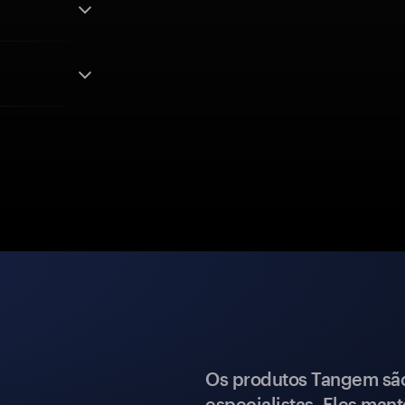
Os produtos Tangem são 
especialistas. Eles mant