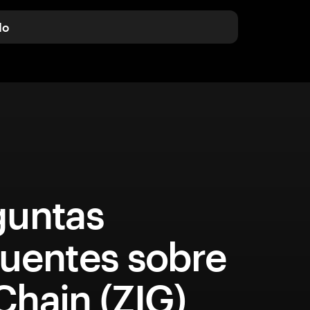
do
guntas
quentes sobre
Chain (ZIG)