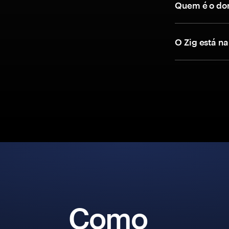
Quem é o don
O Zig está n
Como