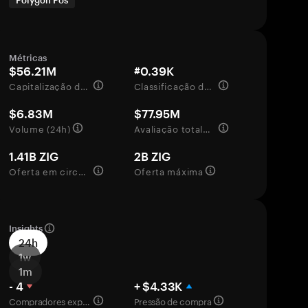
Polygon Pos
Métricas
$56.21M
#0.39K
Capitalização de mercado
Classificação de mercado
$6.83M
$77.95M
Volume (24h)
Avaliação totalmente diluída
1.41B ZIG
2B ZIG
Oferta em circulação
Oferta máxima
Insights
24h
1w
1m
- 4
+ $4.33K
Compradores experientes
Pressão de compra