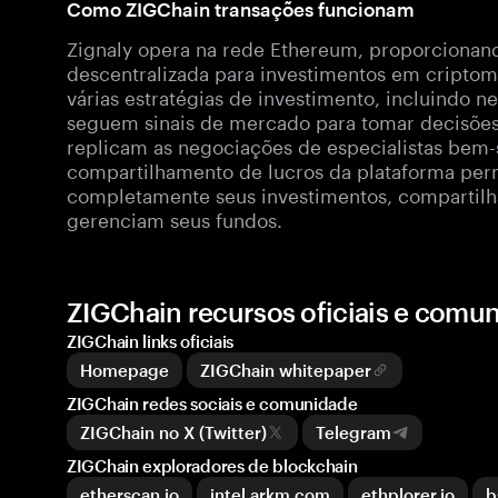
Como ZIGChain transações funcionam
Zignaly opera na rede Ethereum, proporcionan
descentralizada para investimentos em cripto
várias estratégias de investimento, incluindo 
seguem sinais de mercado para tomar decisões
replicam as negociações de especialistas bem-
compartilhamento de lucros da plataforma per
completamente seus investimentos, compartilh
gerenciam seus fundos.
ZIGChain recursos oficiais e comu
ZIGChain links oficiais
Homepage
ZIGChain whitepaper
ZIGChain redes sociais e comunidade
ZIGChain no X (Twitter)
Telegram
ZIGChain exploradores de blockchain
etherscan.io
intel.arkm.com
ethplorer.io
b