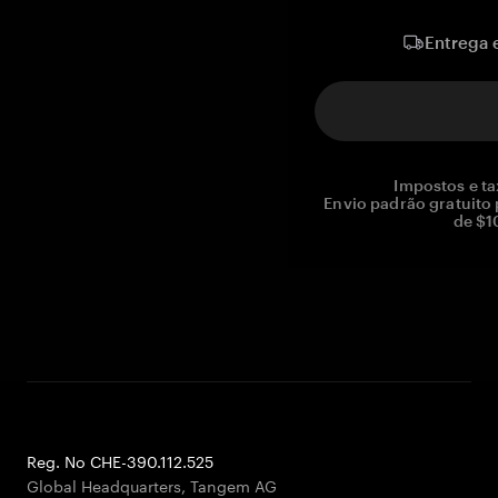
Entrega 
Impostos e ta
Envio padrão gratuito
de $1
Reg. No CHE-390.112.525
Global Headquarters, Tangem AG