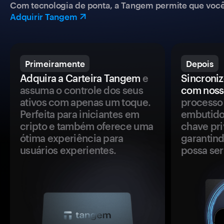
Com tecnologia de ponta, a Tangem permite que você co
Adquirir Tangem
Primeiramente
Depois
Adquira a Carteira Tangem
e
Sincroniz
assuma o controle dos seus
com noss
ativos com apenas um toque.
processo 
Perfeita para iniciantes em
embutido
cripto e também oferece uma
chave pri
ótima experiência para
garantind
usuários experientes.
possa se