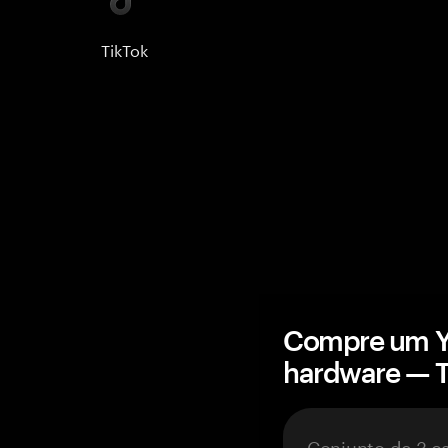
TikTok
Compre um Yo
hardware — 
Conjunto de 3 c