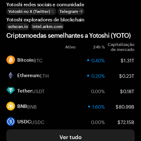
Yotoshi redes sociais e comunidade
Yotoshi no X (Twitter)
Telegram
Yotoshi exploradores de blockchain
solscan.io
intel.arkm.com
Criptomoedas semelhantes a Yotoshi (YOTO)
Capitalização
Ativo
24h %
de mercado
BTC
0.40%
$1.31T
Bitcoin
ETH
0.20%
$0.23T
Ethereum
USDT
0.00%
$0.18T
Tether
BNB
1.60%
$80.99B
BNB
USDC
0.00%
$72.15B
USDC
Ver tudo