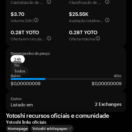
Capitalização de mercado
Classificação de mercado
$3.70
$25.55K
Volume (24h)
Avaliação totalmente diluída
0.28T YOTO
0.28T YOTO
Oferta em circulação
Oferta máxima
Desempenho do preço
24h
1m
Todos
Baixo
Alto
$0,00000009
$0,00000009
Outro
Listado em
2
Exchanges
Yotoshi recursos oficiais e comunidade
Yotoshi links oficiais
Homepage
Yotoshi whitepaper