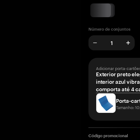
Número de conjuntos
Adicionar porta-cartõe
Exterior preto el
interior azul vibr
comporta até 4 c
Porta-car
Tamanho: 10
Código promocional