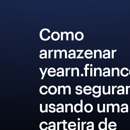
Como
armazenar
yearn.finan
com segura
usando uma
carteira de