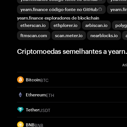
yearn.finance código-fonte no GitHub
yearn.f
yearn.finance exploradores de blockchain
etherscan.io
ethplorer.io
arbiscan.io
poly
ftmscan.com
scan.meter.io
nearblocks.io
Criptomoedas semelhantes a yearn.f
At
BTC
Bitcoin
ETH
Ethereum
USDT
Tether
BNB
BNB