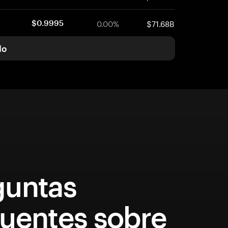
0.00%
$71.68B
$0.9995
do
guntas
quentes sobre