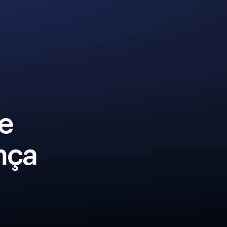
ce
nça