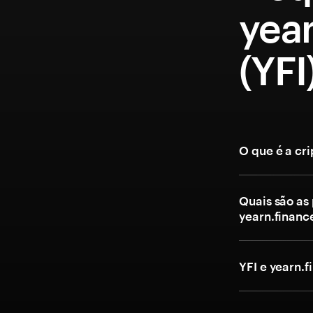
year
(YFI
O que é a cr
Quais são as
yearn.financ
YFI e yearn.