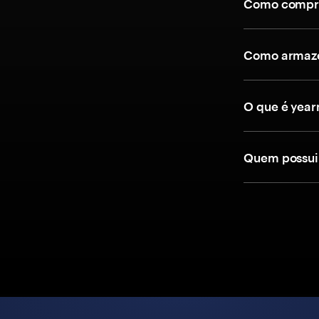
Como compra
Como armaze
O que é year
Quem possui 