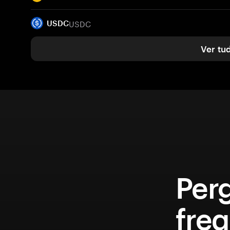
USDC
USDC
Ver tu
Per
fre