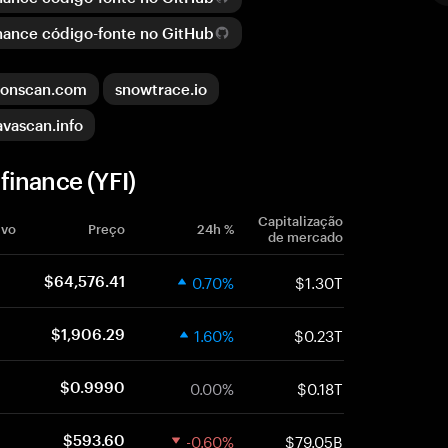
inance código-fonte no GitHub
gonscan.com
snowtrace.io
avascan.info
inance (YFI)
Capitalização
ivo
Preço
24h %
de mercado
0.70%
$1.30T
$64,576.41
1.60%
$0.23T
$1,906.29
0.00%
$0.18T
$0.9990
-0.60%
$79.05B
$593.60