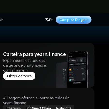
gora
is
Pt
Comprar Tangem
Carteira para yearn.finance
Experimente o futuro das
carteiras de criptomoedas
com a Tangem
Obter carteira
A Tangem oferece suporte às redes da
yearn.finance
Ethereum
Bnb Smart Chain
Avalanche