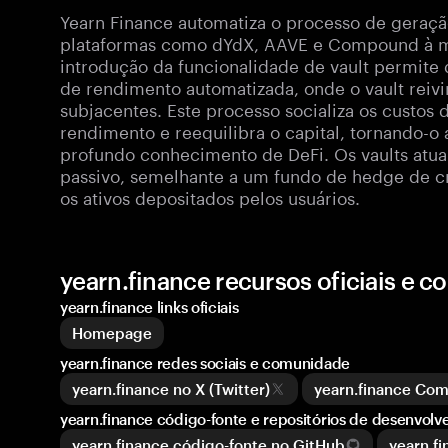
Yearn Finance automatiza o processo de geraç
plataformas como dYdX, AAVE e Compound à m
introdução da funcionalidade de vault permite 
de rendimento automatizada, onde o vault reiv
subjacentes. Este processo socializa os custos 
rendimento e reequilibra o capital, tornando-
profundo conhecimento de DeFi. Os vaults atu
passivo, semelhante a um fundo de hedge de c
os ativos depositados pelos usuários.
yearn.finance recursos oficiais e 
yearn.finance links oficiais
Homepage
yearn.finance redes sociais e comunidade
yearn.finance no X (Twitter)
yearn.finance Co
yearn.finance código-fonte e repositórios de desenvolv
yearn.finance código-fonte no GitHub
yearn.f