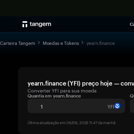
Ca
Carteira Tangem
Moedas e Tokens
yearn.finance
yearn.finance (YFI) preço hoje — conv
Converter YFI para sua moeda
Quantia em yearn.finance
Q
YFI
Última atualização em 06/08, 2026 11:47 da manhã