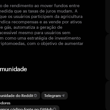
ão de rendimento ao mover fundos entre
edida que as taxas de juros mudam. A
que os usuários participem da agricultura
indica recompensas e as vende por ativos
de gás, automatiza a geração de
o acessível mesmo para usuários sem
am como uma estratégia de investimento
riptomoedas, com o objetivo de aumentar
comunidade
munidade do Reddit
Telegram
edores
inance código-fonte no GitHub