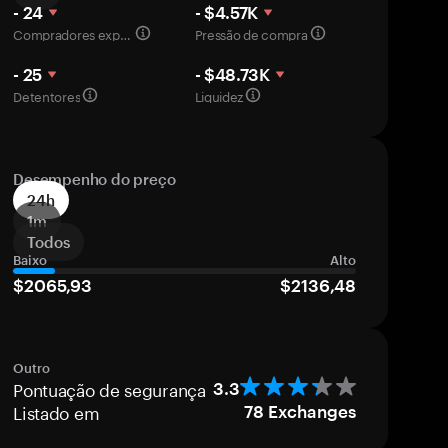
- 24
- $4.57K
Compradores experientes
Pressão de compra
- 25
- $48.73K
Detentores
Liquidez
Desempenho do preço
24h
1m
Todos
Baixo
Alto
$2065,93
$2136,48
Outro
Pontuação de segurança
3.3
Listado em
78
Exchanges