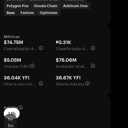
Polygon Pos
Gnosis Chain
Arbitrum One
Base
Fantom
Optimism
Métricas
$74.75M
#0.31K
Capitalização de mercado
Classificação de mercado
$5.05M
$76.06M
Volume (24h)
Avaliação totalmente diluída
36.04K YFI
36.67K YFI
Oferta em circulação
Oferta máxima
Insights
24h
1w
1m