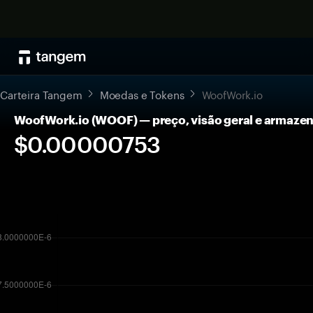
Carteira Tangem
Moedas e Tokens
WoofWork.io
WoofWork.io (WOOF) — preço, visão geral e armaz
$0.00000753