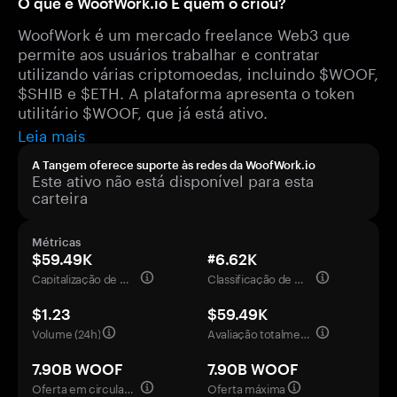
O que é WoofWork.io E quem o criou?
WoofWork é um mercado freelance Web3 que
permite aos usuários trabalhar e contratar
utilizando várias criptomoedas, incluindo $WOOF,
$SHIB e $ETH. A plataforma apresenta o token
utilitário $WOOF, que já está ativo.
Leia mais
A Tangem oferece suporte às redes da WoofWork.io
Este ativo não está disponível para esta
carteira
Métricas
$59.49K
#6.62K
Capitalização de mercado
Classificação de mercado
$1.23
$59.49K
Volume (24h)
Avaliação totalmente diluída
7.90B WOOF
7.90B WOOF
Oferta em circulação
Oferta máxima