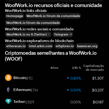
WoofWork.io recursos oficiais e comunidade
WoofWork.io links oficiais
Homepage
WoofWork.io fórum da comunidade
WoofWork.io fórum da comunidade
WoofWork.io redes sociais e comunidade
WoofWork.io no X (Twitter)
Telegram
WoofWork.io exploradores de blockchain
etherscan.io
intel.arkm.com
ethplorer.io
basescan.org
Criptomoedas semelhantes a WoofWork.io
(WOOF)
Capitalização
Ativo
24h %
de mercado
BTC
0.80%
$1.30T
Bitcoin
ETH
0.50%
$0.23T
Ethereum
USDT
0.00%
$0.18T
Tether