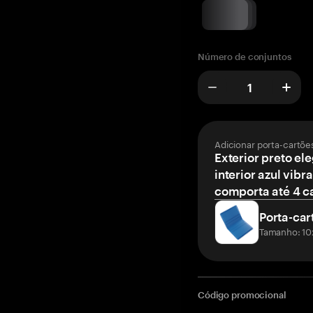
Número de conjuntos
Adicionar porta-cartõe
Exterior preto el
interior azul vibr
comporta até 4 c
Porta-car
Tamanho: 10
Código promocional