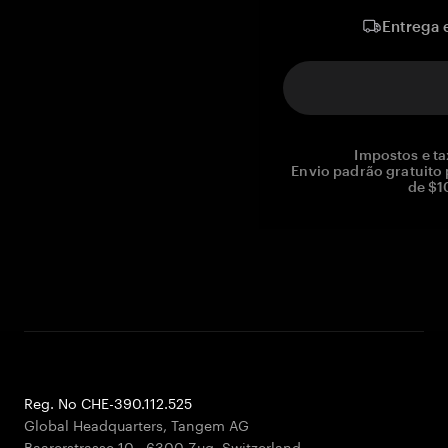
Entrega 
Impostos e ta
Envio padrão gratuito
de $1
Reg. No CHE-390.112.525
Global Headquarters, Tangem AG
Baarerstrasse 10
,
6300 Zug
,
Switzerland