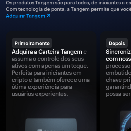
Os produtos Tangem são para todos, de iniciantes a esp
Com tecnologia de ponta, a Tangem permite que você co
Adquirir Tangem
Primeiramente
Depois
Adquira a Carteira Tangem
e
Sincroniz
assuma o controle dos seus
com noss
ativos com apenas um toque.
processo 
Perfeita para iniciantes em
embutido
cripto e também oferece uma
chave pri
ótima experiência para
garantind
usuários experientes.
possa se