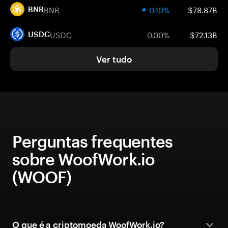
BNB
0.10%
$78.87B
BNB
USDC
0.00%
$72.13B
USDC
Ver tudo
Perguntas frequentes
sobre WoofWork.io
(WOOF)
O que é a criptomoeda WoofWork.io?