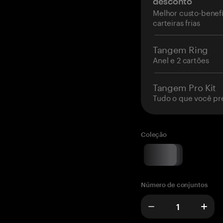
desconto
Melhor custo-benefí
carteiras frias
Tangem Ring
Anel e 2 cartões
Tangem Pro Kit
Tudo o que você pr
Coleção
Número de conjuntos