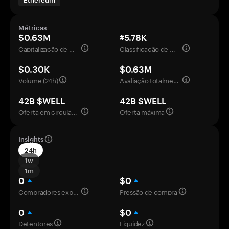
Ethereum
Métricas
$0.63M
#5.78K
Capitalização de mercado
Classificação de mercado
$0.30K
$0.63M
Volume (24h)
Avaliação totalmente diluída
42B $WELL
42B $WELL
Oferta em circulação
Oferta máxima
Insights
24h
1w
1m
0
$0
Compradores experientes
Pressão de compra
0
$0
Detentores
Liquidez