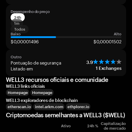
Desempenho do preço
24h
1m
Todos
Baixo
Alto
$0,00001496
$0,00001502
Outro
Pontuação de segurança
3.9
Listado em
1
Exchanges
WELL3 recursos oficiais e comunidade
WELL3 links oficiais
Homepage
Homepage
WELL3 exploradores de blockchain
etherscan.io
intel.arkm.com
ethplorer.io
Criptomoedas semelhantes a WELL3 ($WELL)
Capitalização
Ativo
24h %
de mercado