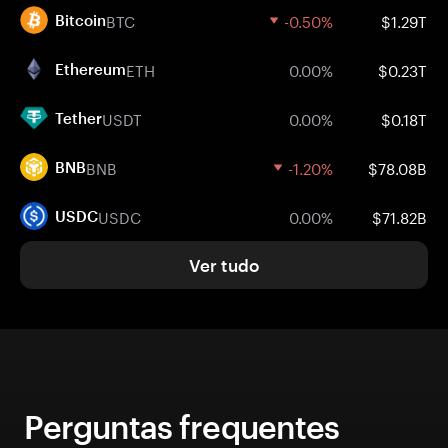
BTC
-0.50%
$1.29T
Bitcoin
ETH
0.00%
$0.23T
Ethereum
USDT
0.00%
$0.18T
Tether
BNB
-1.20%
$78.08B
BNB
USDC
0.00%
$71.82B
USDC
Ver tudo
Perguntas frequentes