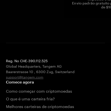
Envio padrão gratuito
de $1
Reg. No CHE-390.112.525
Global Headquarters, Tangem AG
Baarerstrasse 10
,
6300 Zug
,
Switzerland
support@tangem.com
Comece agora
Como começar com criptomoedas
O que é uma carteira fria?
Melhores carteiras de criptomoedas