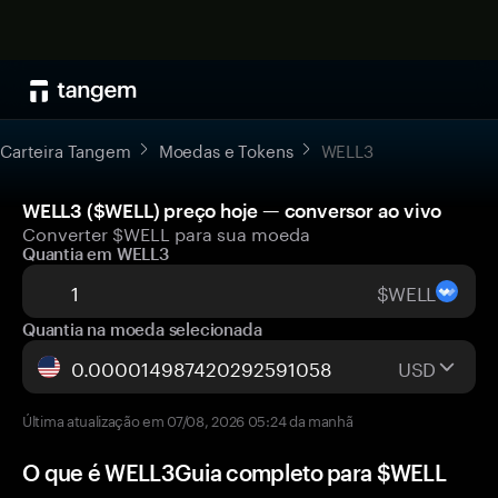
Carteira Tangem
Moedas e Tokens
WELL3
WELL3 ($WELL) preço hoje — conversor ao vivo
Converter $WELL para sua moeda
Quantia em WELL3
$WELL
Quantia na moeda selecionada
USD
Última atualização em 07/08, 2026 05:24 da manhã
O que é WELL3Guia completo para $WELL