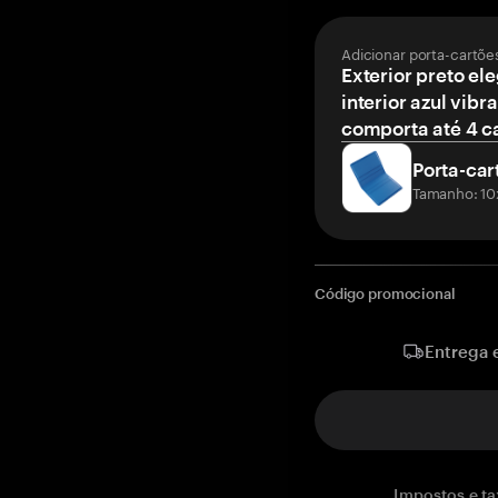
Adicionar porta-cartõe
Exterior preto el
interior azul vibr
comporta até 4 c
Porta-car
Tamanho: 10
Código promocional
Entrega 
Impostos e ta