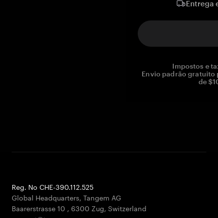
Entrega 
Impostos e ta
Envio padrão gratuito
de $1
Reg. No CHE-390.112.525
Global Headquarters, Tangem AG
Baarerstrasse 10
,
6300 Zug
,
Switzerland