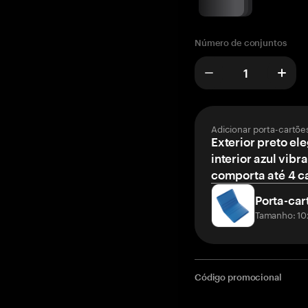
Número de conjuntos
Adicionar porta-cartõe
Exterior preto el
interior azul vibr
comporta até 4 c
Porta-car
Tamanho: 10
Código promocional