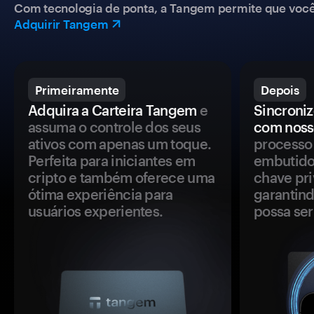
Com tecnologia de ponta, a Tangem permite que você co
Adquirir Tangem
Primeiramente
Depois
Adquira a Carteira Tangem
e
Sincroniz
assuma o controle dos seus
com noss
ativos com apenas um toque.
processo 
Perfeita para iniciantes em
embutido
cripto e também oferece uma
chave pri
ótima experiência para
garantind
usuários experientes.
possa se