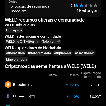
Outro
Pontuação de segurança
2.1
Listado em
1
Exchanges
WELD recursos oficiais e comunidade
WELD links oficiais
Homepage
WELD redes sociais e comunidade
WELD no X (Twitter)
Telegram
WELD exploradores de blockchain
etherscan.io
intel.arkm.com
ethplorer.io
bscscan.com
binplorer.com
Criptomoedas semelhantes a WELD (WELD)
Capitalização
Ativo
24h %
de mercado
BTC
1.20%
$1.30T
Bitcoin
ETH
1.10%
$0.23T
Ethereum