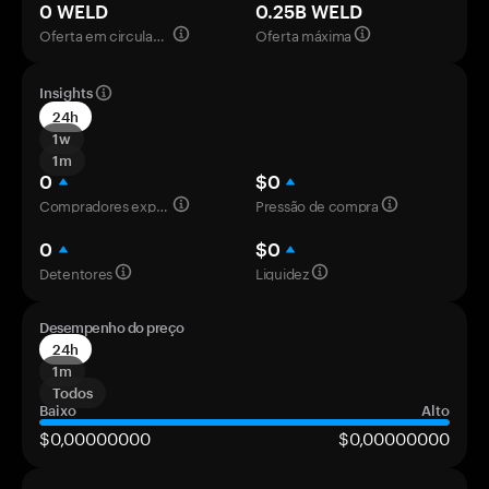
0 WELD
0.25B WELD
Oferta em circulação
Oferta máxima
Insights
24h
1w
1m
0
$0
Compradores experientes
Pressão de compra
0
$0
Detentores
Liquidez
Desempenho do preço
24h
1m
Todos
Baixo
Alto
$0,00000000
$0,00000000