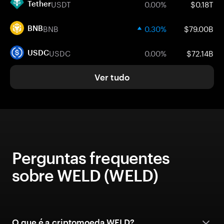
USDT
0.00%
$0.18T
Tether
BNB
0.30%
$79.00B
BNB
USDC
0.00%
$72.14B
USDC
Ver tudo
Perguntas frequentes
sobre WELD (WELD)
O que é a criptomoeda WELD?