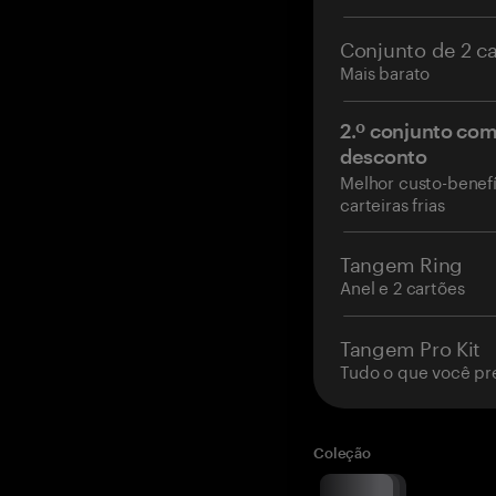
Conjunto de 2 c
Mais barato
2.º conjunto co
desconto
Melhor custo-benefí
carteiras frias
Tangem Ring
Anel e 2 cartões
Tangem Pro Kit
Tudo o que você pr
Coleção