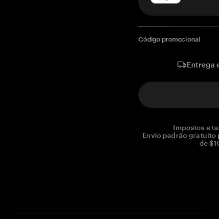
Código promocional
Entrega 
Impostos e ta
Envio padrão gratuito
de $1