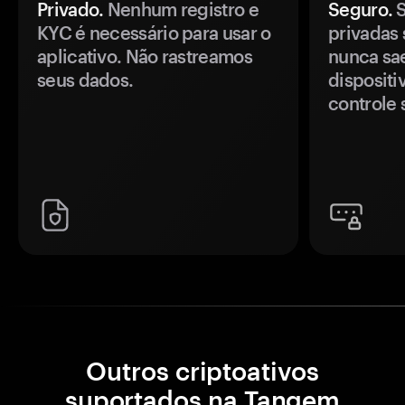
Privado.
Nenhum registro e
Seguro.
S
KYC é necessário para usar o
privadas 
aplicativo. Não rastreamos
nunca sa
seus dados.
disposit
controle 
Outros criptoativos
suportados na Tangem