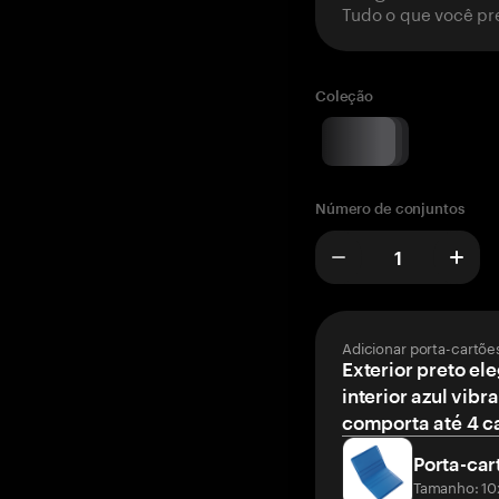
Tudo o que você pr
Coleção
Número de conjuntos
Adicionar porta-cartõe
Exterior preto el
interior azul vibr
comporta até 4 c
Porta-car
Tamanho: 10