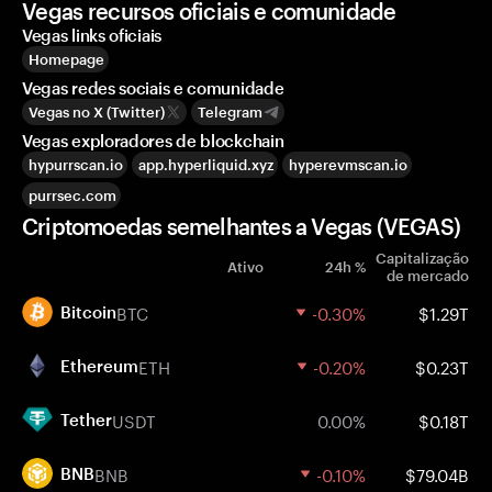
Vegas recursos oficiais e comunidade
Vegas links oficiais
Homepage
Vegas redes sociais e comunidade
Vegas no X (Twitter)
Telegram
Vegas exploradores de blockchain
hypurrscan.io
app.hyperliquid.xyz
hyperevmscan.io
purrsec.com
Criptomoedas semelhantes a Vegas (VEGAS)
Capitalização
Ativo
24h %
de mercado
BTC
-0.30%
$1.29T
Bitcoin
ETH
-0.20%
$0.23T
Ethereum
USDT
0.00%
$0.18T
Tether
BNB
-0.10%
$79.04B
BNB