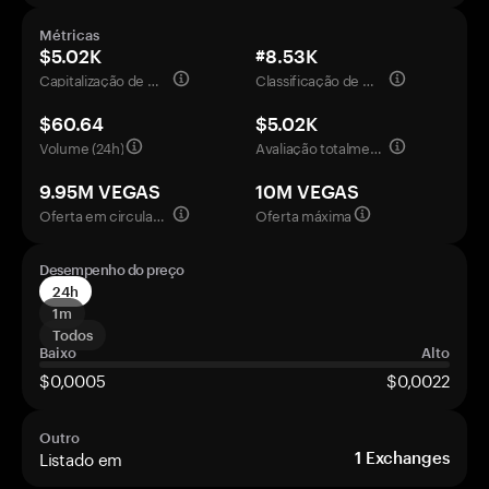
Métricas
$5.02K
#8.53K
Capitalização de mercado
Classificação de mercado
$60.64
$5.02K
Volume (24h)
Avaliação totalmente diluída
9.95M VEGAS
10M VEGAS
Oferta em circulação
Oferta máxima
Desempenho do preço
24h
1m
Todos
Baixo
Alto
$0,0005
$0,0022
Outro
Listado em
1
Exchanges