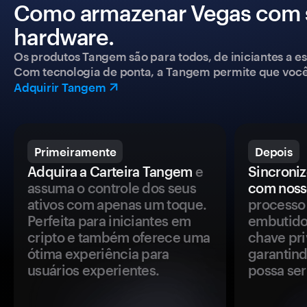
Como armazenar Vegas com s
hardware.
Os produtos Tangem são para todos, de iniciantes a esp
Com tecnologia de ponta, a Tangem permite que você co
Adquirir Tangem
Primeiramente
Depois
Adquira a Carteira Tangem
e
Sincroniz
assuma o controle dos seus
com noss
ativos com apenas um toque.
processo 
Perfeita para iniciantes em
embutido
cripto e também oferece uma
chave pri
ótima experiência para
garantind
usuários experientes.
possa se