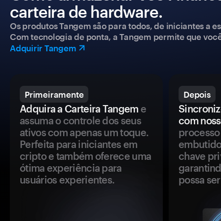
carteira de hardware.
Os produtos Tangem são para todos, de iniciantes a esp
Com tecnologia de ponta, a Tangem permite que você co
Adquirir Tangem
Primeiramente
Depois
Adquira a Carteira Tangem
e
Sincroniz
assuma o controle dos seus
com noss
ativos com apenas um toque.
processo 
Perfeita para iniciantes em
embutido
cripto e também oferece uma
chave pri
ótima experiência para
garantind
usuários experientes.
possa se