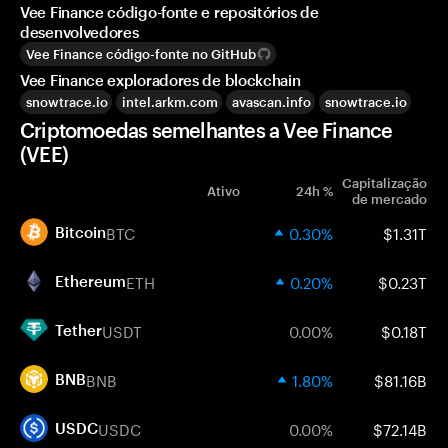
Vee Finance código-fonte e repositórios de
desenvolvedores
Vee Finance código-fonte no GitHub
Vee Finance exploradores de blockchain
snowtrace.io
intel.arkm.com
avascan.info
snowtrace.io
Criptomoedas semelhantes a Vee Finance
(VEE)
Capitalização
Ativo
24h %
de mercado
BTC
0.30%
$1.31T
Bitcoin
ETH
0.20%
$0.23T
Ethereum
USDT
0.00%
$0.18T
Tether
BNB
1.80%
$81.16B
BNB
USDC
0.00%
$72.14B
USDC