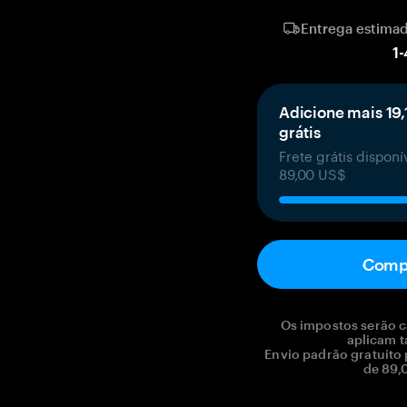
Entrega estima
1
-
Adicione mais 19,
grátis
Frete grátis dispon
89,00 US$
Comp
Os impostos serão c
aplicam t
Envio padrão gratuito
de 89,