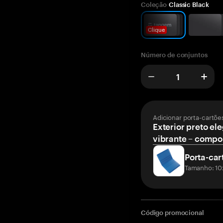
Coleção
Classic Black
Clique
Número de conjuntos
Adicionar porta-cartõe
Exterior preto ele
vibrante – compor
Porta-car
Tamanho: 10
Código promocional