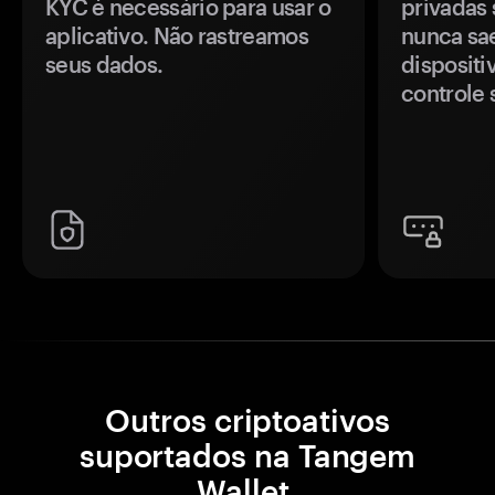
KYC é necessário para usar o
privadas 
aplicativo. Não rastreamos
nunca sa
seus dados.
disposit
controle 
Outros criptoativos
suportados na Tangem
Wallet.