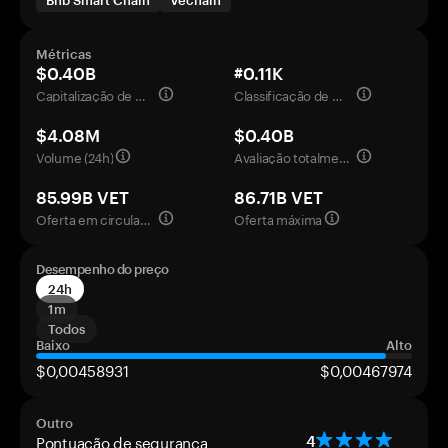
Bnb Smart Chain
Vechain
Métricas
$0.40B
#0.11K
Capitalização de mercado
Classificação de mercado
$4.08M
$0.40B
Volume (24h)
Avaliação totalmente diluída
85.99B VET
86.71B VET
Oferta em circulação
Oferta máxima
Desempenho do preço
24h
1m
Todos
Baixo
Alto
$0,00458931
$0,00467974
Outro
Pontuação de segurança
4