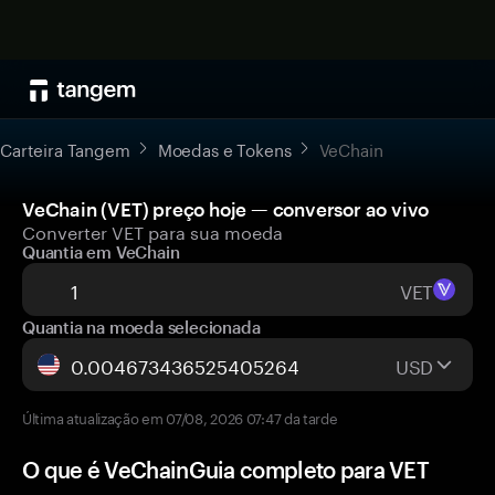
Carteira Tangem
Moedas e Tokens
VeChain
VeChain (VET) preço hoje — conversor ao vivo
Converter VET para sua moeda
Quantia em VeChain
VET
Quantia na moeda selecionada
USD
Última atualização em 07/08, 2026 07:47 da tarde
O que é VeChainGuia completo para VET