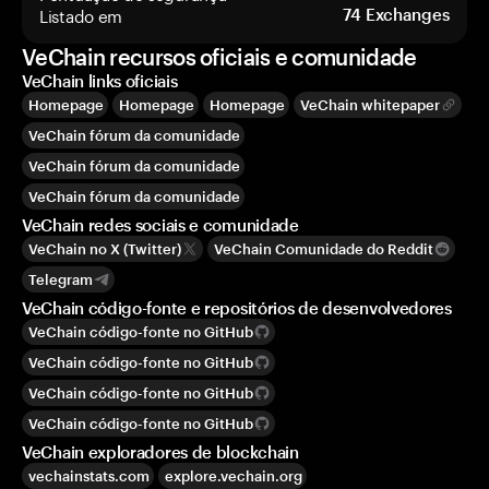
Listado em
74
Exchanges
VeChain recursos oficiais e comunidade
VeChain links oficiais
Homepage
Homepage
Homepage
VeChain whitepaper
VeChain fórum da comunidade
VeChain fórum da comunidade
VeChain fórum da comunidade
VeChain redes sociais e comunidade
VeChain no X (Twitter)
VeChain Comunidade do Reddit
Telegram
VeChain código-fonte e repositórios de desenvolvedores
VeChain código-fonte no GitHub
VeChain código-fonte no GitHub
VeChain código-fonte no GitHub
VeChain código-fonte no GitHub
VeChain exploradores de blockchain
vechainstats.com
explore.vechain.org