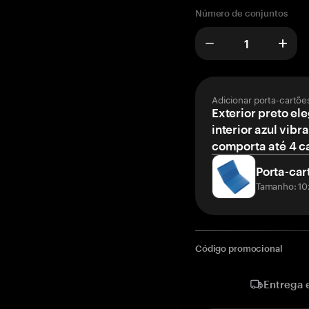
Número de conjuntos
Adicionar porta-cartõe
Exterior preto el
interior azul vibr
comporta até 4 c
Porta-car
Tamanho: 10
Código promocional
Entrega 