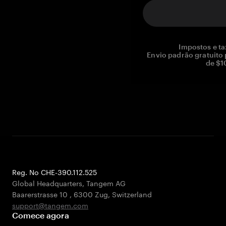
Impostos e ta
Envio padrão gratuito
de $1
Reg. No CHE-390.112.525
Global Headquarters, Tangem AG
Baarerstrasse 10
,
6300 Zug
,
Switzerland
support@tangem.com
Comece agora