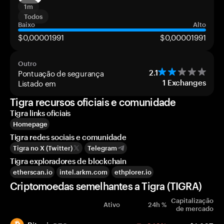
1m
Todos
Baixo
Alto
$0,00001991
$0,00001991
Outro
Pontuação de segurança
2.1
Listado em
1
Exchanges
Tigra recursos oficiais e comunidade
Tigra links oficiais
Homepage
Tigra redes sociais e comunidade
Tigra no X (Twitter)
Telegram
Tigra exploradores de blockchain
etherscan.io
intel.arkm.com
ethplorer.io
Criptomoedas semelhantes a Tigra (TIGRA)
Capitalização
Ativo
24h %
de mercado