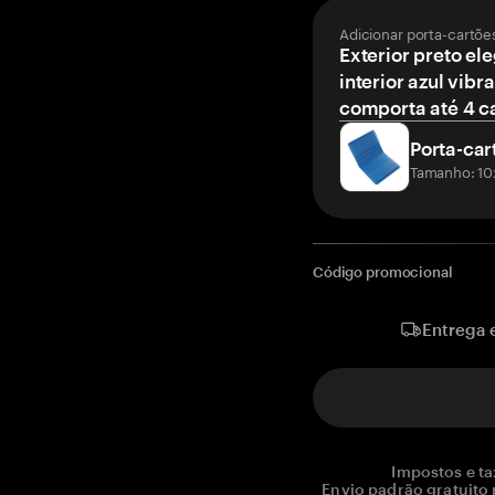
Adicionar porta-cartõe
Exterior preto el
interior azul vibr
comporta até 4 c
Porta-car
Tamanho: 10
Código promocional
Entrega 
Impostos e ta
Envio padrão gratuito