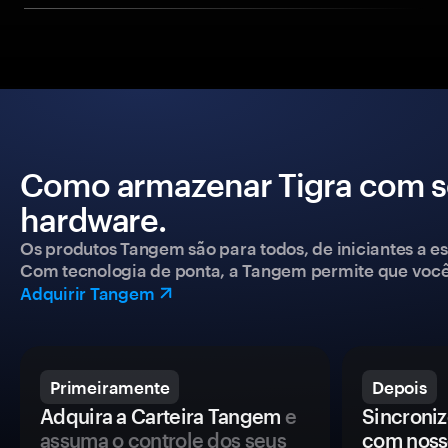
Como armazenar Tigra com s
hardware.
Os produtos Tangem são para todos, de iniciantes a esp
Com tecnologia de ponta, a Tangem permite que você co
Adquirir Tangem
Primeiramente
Depois
Adquira a Carteira Tangem
e
Sincroniz
assuma o controle dos seus
com noss