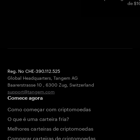
de $1
Reg. No CHE-390.112.525
Global Headquarters, Tangem AG
Baarerstrasse 10
,
6300 Zug
,
Switzerland
support@tangem.com
Comece agora
Como começar com criptomoedas
O que é uma carteira fria?
Melhores carteiras de criptomoedas
Comparar carteiras de criptomoedas