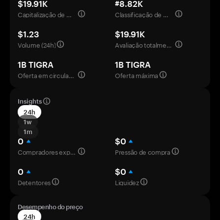
$19.91K
#8.82K
Capitalização de mercado
Classificação de mercado
$1.23
$19.91K
Volume (24h)
Avaliação totalmente diluída
1B TIGRA
1B TIGRA
Oferta em circulação
Oferta máxima
Insights
24h
1w
1m
0
$0
Compradores experientes
Pressão de compra
0
$0
Detentores
Liquidez
Desempenho do preço
24h