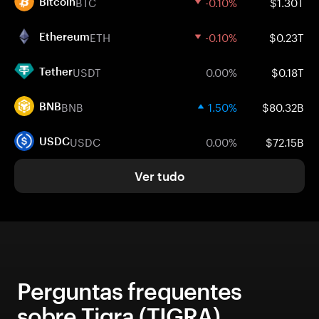
BTC
-0.10%
$1.30T
Bitcoin
ETH
-0.10%
$0.23T
Ethereum
USDT
0.00%
$0.18T
Tether
BNB
1.50%
$80.32B
BNB
USDC
0.00%
$72.15B
USDC
Ver tudo
Perguntas frequentes
sobre Tigra (TIGRA)