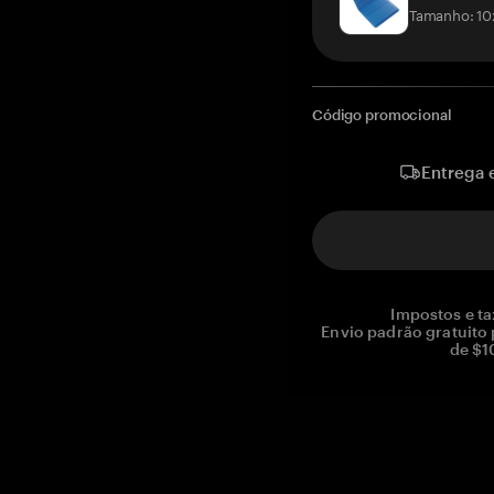
Tamanho: 10
Código promocional
Entrega 
Impostos e ta
Envio padrão gratuito
de $1