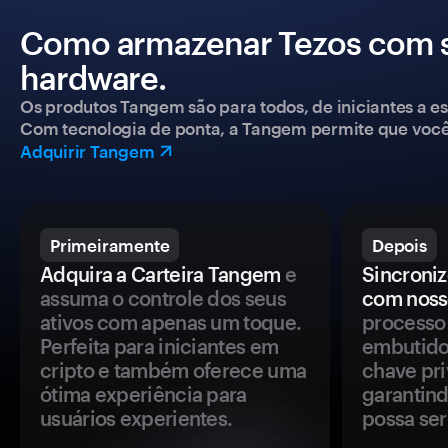
Como armazenar Tezos com s
hardware.
Os produtos Tangem são para todos, de iniciantes a esp
Com tecnologia de ponta, a Tangem permite que você co
Adquirir Tangem
Primeiramente
Depois
Adquira a Carteira Tangem
e
Sincroniz
assuma o controle dos seus
com noss
ativos com apenas um toque.
processo 
Perfeita para iniciantes em
embutido
cripto e também oferece uma
chave pri
ótima experiência para
garantind
usuários experientes.
possa se