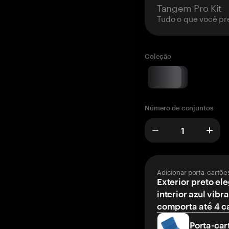
Tangem Pro Kit
Tudo o que você pr
Coleção
Número de conjuntos
Adicionar porta-cartõe
Exterior preto el
interior azul vibr
comporta até 4 c
Porta-car