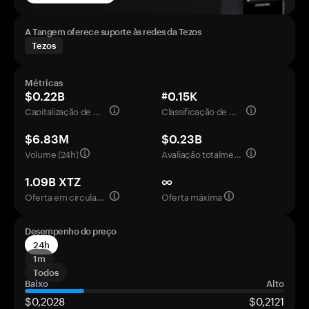
A Tangem oferece suporte às redes da Tezos
Tezos
Métricas
$0.22B
#0.15K
Capitalização de mercado
Classificação de mercado
$6.83M
$0.23B
Volume (24h)
Avaliação totalmente diluída
1.09B XTZ
∞
Oferta em circulação
Oferta máxima
Desempenho do preço
24h
1m
Todos
Baixo
Alto
$0,2028
$0,2121