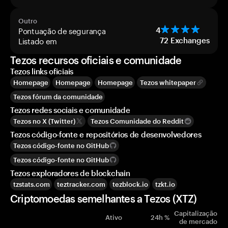
Outro
Pontuação de segurança
4
Listado em
72
Exchanges
Tezos recursos oficiais e comunidade
Tezos links oficiais
Homepage
Homepage
Homepage
Tezos whitepaper
Tezos fórum da comunidade
Tezos redes sociais e comunidade
Tezos no X (Twitter)
Tezos Comunidade do Reddit
Tezos código-fonte e repositórios de desenvolvedores
Tezos código-fonte no GitHub
Tezos código-fonte no GitHub
Tezos exploradores de blockchain
tzstats.com
teztracker.com
tezblock.io
tzkt.io
Criptomoedas semelhantes a Tezos (XTZ)
Capitalização
Ativo
24h %
de mercado