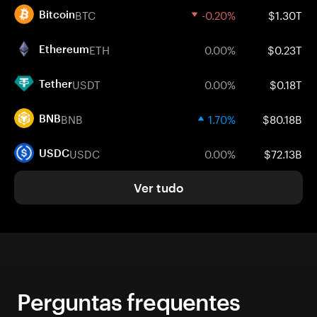
BTC
-0.20%
$1.30T
Bitcoin
ETH
0.00%
$0.23T
Ethereum
USDT
0.00%
$0.18T
Tether
BNB
1.70%
$80.18B
BNB
USDC
0.00%
$72.13B
USDC
Ver tudo
Perguntas frequentes