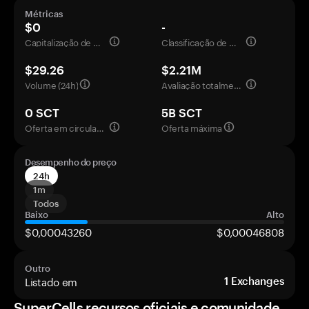
Métricas
$0
-
Capitalização de mercado
Classificação de mercado
$29.26
$2.21M
Volume (24h)
Avaliação totalmente diluída
0 SCT
5B SCT
Oferta em circulação
Oferta máxima
Desempenho do preço
24h
1m
Todos
Baixo
Alto
$0,00043260
$0,00046808
Outro
Listado em
1
Exchanges
SuperCells recursos oficiais e comunidade