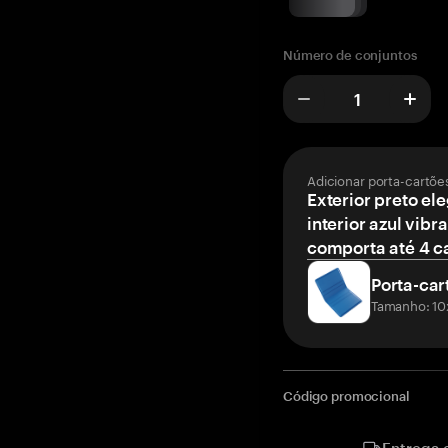
Número de conjuntos
Adicionar porta-cartõe
Exterior preto el
interior azul vibr
comporta até 4 c
Porta-car
Tamanho: 10
Código promocional