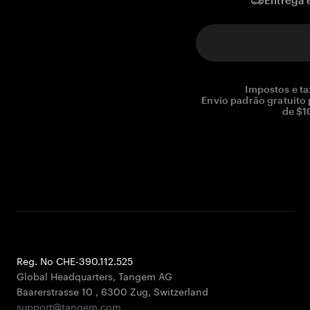
Entrega 
Impostos e ta
Envio padrão gratuito
de $1
Reg. No CHE-390.112.525
Global Headquarters, Tangem AG
Baarerstrasse 10
,
6300 Zug
,
Switzerland
support@tangem.com