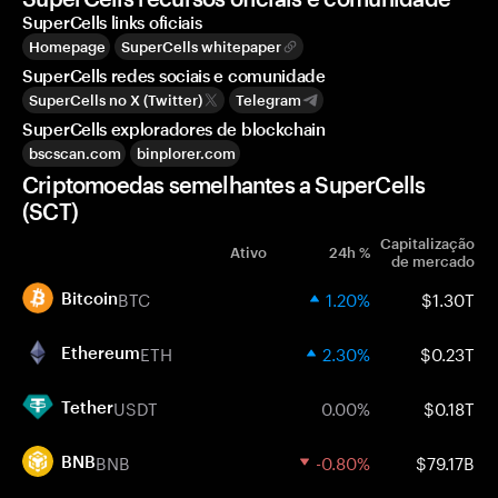
SuperCells links oficiais
Homepage
SuperCells whitepaper
SuperCells redes sociais e comunidade
SuperCells no X (Twitter)
Telegram
SuperCells exploradores de blockchain
bscscan.com
binplorer.com
Criptomoedas semelhantes a SuperCells
(SCT)
Capitalização
Ativo
24h %
de mercado
BTC
1.20%
$1.30T
Bitcoin
ETH
2.30%
$0.23T
Ethereum
USDT
0.00%
$0.18T
Tether
BNB
-0.80%
$79.17B
BNB