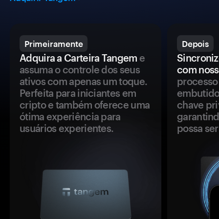
Primeiramente
Depois
Adquira a Carteira Tangem
e
Sincroniz
assuma o controle dos seus
com noss
ativos com apenas um toque.
processo 
Perfeita para iniciantes em
embutido
cripto e também oferece uma
chave pri
ótima experiência para
garantind
usuários experientes.
possa se