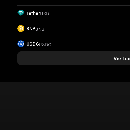
USDT
Tether
BNB
BNB
USDC
USDC
Ver tu