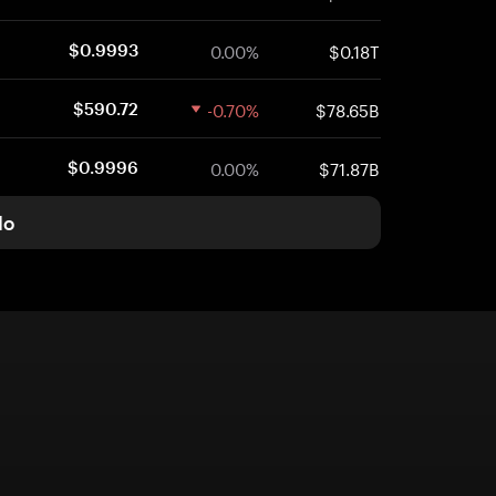
0.00%
$0.18T
$0.9993
-0.70%
$78.65B
$590.72
0.00%
$71.87B
$0.9996
do