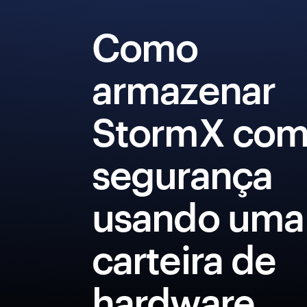
Como
armazenar
StormX co
segurança
usando uma
carteira de
hardware.