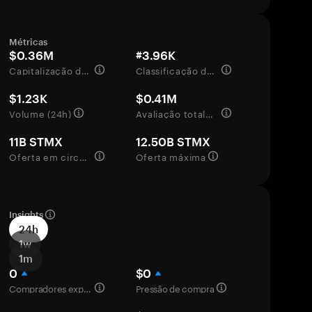
Métricas
$0.36M
#3.96K
Capitalização de mercado
Classificação de mercado
$1.23K
$0.41M
Volume (24h)
Avaliação totalmente diluída
11B STMX
12.50B STMX
Oferta em circulação
Oferta máxima
Insights
24h
1w
1m
0
$0
Compradores experientes
Pressão de compra