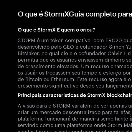
O que é StormXGuia completo par
O que é StormX E quem o criou?
STORM é um token compatível com ERC20 que 
desenvolvido pelo CEO e cofundador Simon Yu
BitMaker, no qual ele e o cofundador Calvin H
permitia que os usuários enviassem dinheiro s
de crescimento elevados. Um recurso chamado B
os usuários trocassem seu tempo e esforço por
de Bitcoin ou Ethereum. Este recurso agora é
crescimento significativo desde seu lançament
Principais características de StormX blockchai
A visão para o STORM vai além de ser apenas 
criar um mercado descentralizado para tarefas
plataforma funcionará de maneira semelhante à
servindo como uma plataforma onde Storm Mak
aceitar tarefas usando contratos inteligentes