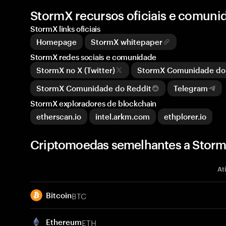
StormX recursos oficiais e comuni
StormX links oficiais
Homepage
StormX whitepaper
StormX redes sociais e comunidade
StormX no X (Twitter)
StormX Comunidade do
StormX Comunidade do Reddit
Telegram
StormX exploradores de blockchain
etherscan.io
intel.arkm.com
ethplorer.io
Criptomoedas semelhantes a Stor
At
BTC
Bitcoin
ETH
Ethereum