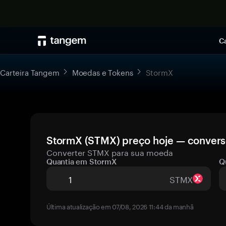
Ca
Carteira Tangem
Moedas e Tokens
StormX
StormX (STMX) preço hoje — converso
Converter STMX para sua moeda
Quantia em StormX
Q
STMX
Última atualização em 07/08, 2026 11:44 da manhã