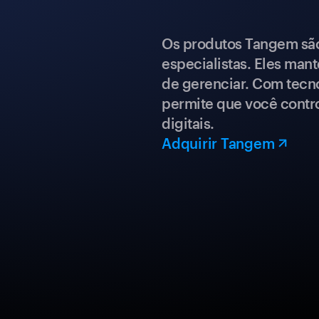
Os produtos Tangem são 
especialistas. Eles mant
de gerenciar. Com tecn
permite que você contro
digitais.
Adquirir Tangem