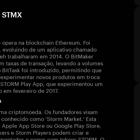
a STMX
opera na blockchain Ethereum. Foi
, evoluindo de um aplicativo chamado
sieh trabalharam em 2014. O BitMaker
em taxas de transação, levando a volumes
itTask foi introduzido, permitindo que
 experimentar novos produtos em troca
 o STORM Play App, que experimentou um
o em fevereiro de 2017.
n
uma criptomoeda. Os fundadores visam
, conhecido como 'Storm Market.' Esta
 Apple App Store ou Google Play Store,
ers e Storm Players podem criar e
 alimentados e pagos com tokens STORM. O