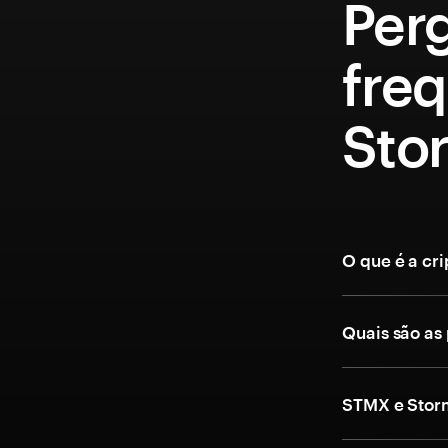
Per
fre
Sto
O que é a c
Quais são as
STMX e Stor