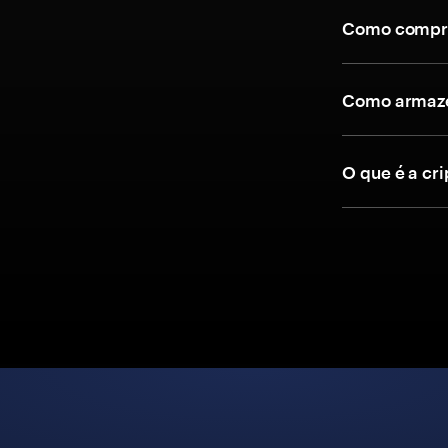
Como compra
Como armaze
O que é a c