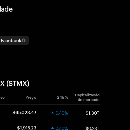
dade
 Facebook
mX (STMX)
Capitalização
ivo
Preço
24h %
de mercado
0.40%
$1.30T
$65,023.47
0.40%
$0.23T
$1,915.23