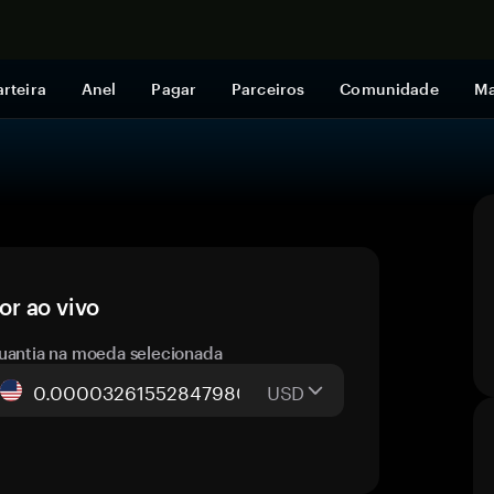
Comprar a
rteira
Anel
Pagar
Parceiros
Comunidade
Ma
r ao vivo
uantia na moeda selecionada
USD