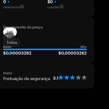
0
$0
Detentores
Liquidez
Desempenho do preço
24h
1m
Todos
Baixo
Alto
$0,00003262
$0,00003262
Outro
Pontuação de segurança
3.1