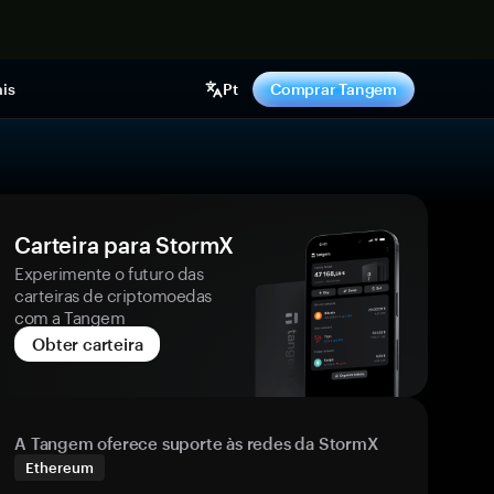
gora
is
Pt
Comprar Tangem
Carteira para StormX
Experimente o futuro das
carteiras de criptomoedas
com a Tangem
Obter carteira
A Tangem oferece suporte às redes da StormX
Ethereum