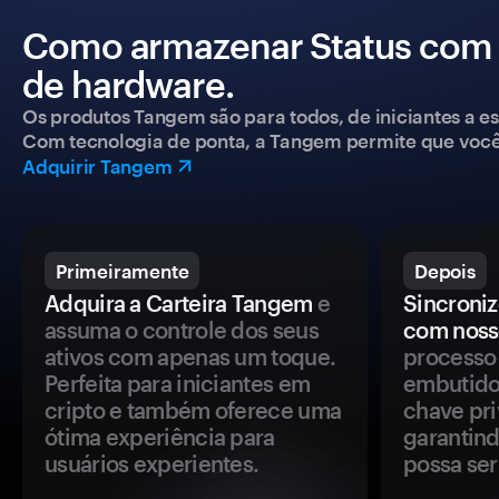
Como armazenar Status com 
de hardware.
Os produtos Tangem são para todos, de iniciantes a esp
Com tecnologia de ponta, a Tangem permite que você co
Adquirir Tangem
Primeiramente
Depois
Adquira a Carteira Tangem
e
Sincroniz
assuma o controle dos seus
com noss
ativos com apenas um toque.
processo 
Perfeita para iniciantes em
embutido
cripto e também oferece uma
chave pri
ótima experiência para
garantind
usuários experientes.
possa se