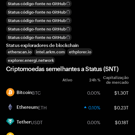
Status código-fonte no GitHub
Status código-fonte no GitHub
Status código-fonte no GitHub
Status código-fonte no GitHub
Status código-fonte no GitHub
Status exploradores de blockchain
etherscan.io
intel.arkm.com
ethplorer.io
explorer.energi.network
Criptomoedas semelhantes a Status (SNT)
Capitalização
Ativo
24h %
de mercado
BTC
0.00%
$1.30T
Bitcoin
ETH
0.10%
$0.23T
Ethereum
USDT
0.00%
$0.18T
Tether