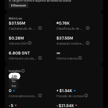
A Tangem oferece suporte às redes da Status
Ethereum
Métricas
$37.55M
#0.76K
Capitalização de mercado
Classificação de mercado
$0.28M
$37.55M
Volume (24h)
Avaliação totalmente diluída
6.80B SNT
∞
Oferta em circulação
Oferta máxima
Insights
24h
1w
1m
0
+ $1.54K
Compradores experientes
Pressão de compra
- 5
- $21.54K