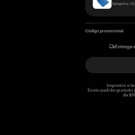
Tamanho: 10
Código promocional
Entrega 
Impostos e ta
Envio padrão gratuito
de $1