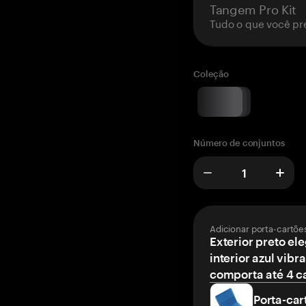
Tangem Pro Kit
Tudo o que você pr
Coleção
Número de conjuntos
Adicionar porta-cartõe
Exterior preto el
interior azul vibr
comporta até 4 c
Porta-car