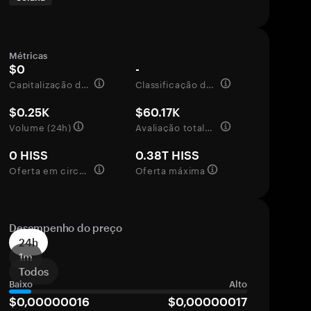
Métricas
$0
-
Capitalização de mercado
Classificação de mercado
$0.25K
$60.17K
Volume (24h)
Avaliação totalmente diluída
0 HISS
0.38T HISS
Oferta em circulação
Oferta máxima
Desempenho do preço
24h
1m
Todos
Baixo
Alto
$0,00000016
$0,00000017