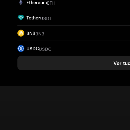
ETH
Ethereum
USDT
Tether
BNB
BNB
USDC
USDC
Ver tu