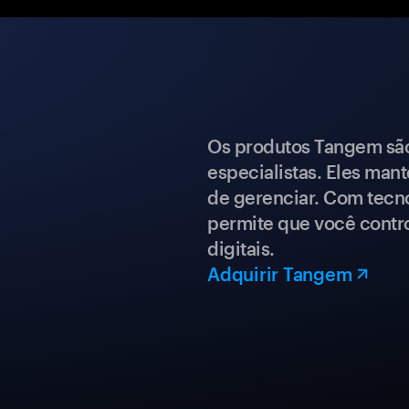
Os produtos Tangem são 
especialistas. Eles mant
de gerenciar. Com tecn
permite que você contro
digitais.
Adquirir Tangem