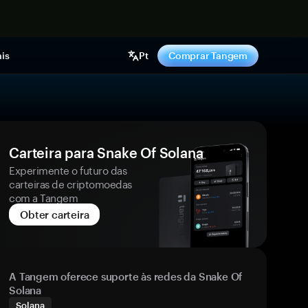
gora
is
Pt
Comprar Tangem
Carteira para Snake Of Solana
Experimente o futuro das
carteiras de criptomoedas
com a Tangem
Obter carteira
A Tangem oferece suporte às redes da Snake Of
Solana
Solana