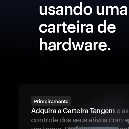
usando uma
carteira de
hardware.
Primeiramente
Adquira a Carteira Tangem
e a
controle dos seus ativos com 
um toque. Perfeita para inicia