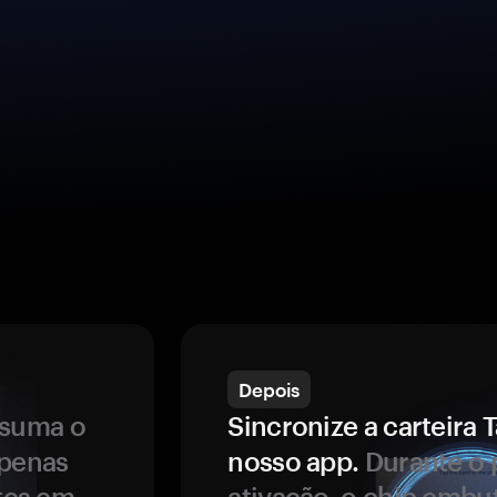
Depois
ssuma o
Sincronize a carteir
apenas
nosso app.
Durante o 
ntes em
ativação, o chip embu