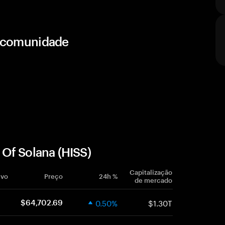
e comunidade
Of Solana (HISS)
Capitalização
ivo
Preço
24h %
de mercado
0.50%
$1.30T
$64,702.69