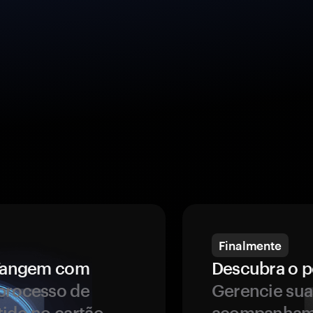
Finalmente
a Tangem com
Descubra o p
processo de
Gerencie sua
tido no cartão
acompanhame