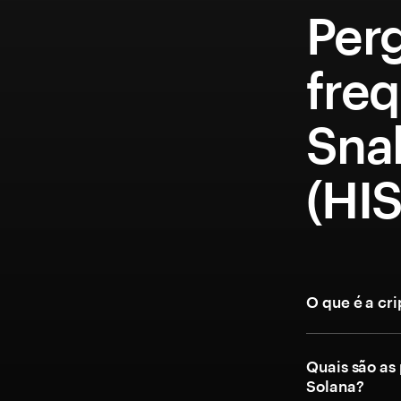
Per
fre
Sna
(HIS
O que é a cr
Quais são as
Solana?