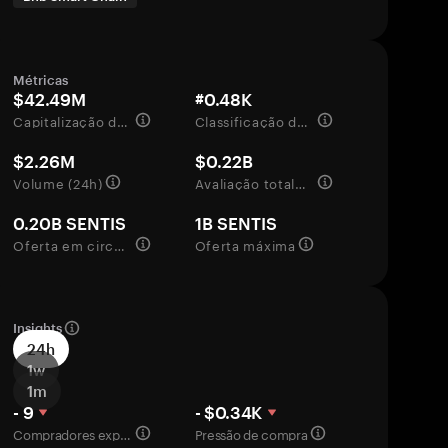
Métricas
$42.49M
#0.48K
Capitalização de mercado
Classificação de mercado
$2.26M
$0.22B
Volume (24h)
Avaliação totalmente diluída
0.20B SENTIS
1B SENTIS
Oferta em circulação
Oferta máxima
Insights
24h
1w
1m
- 9
- $0.34K
Compradores experientes
Pressão de compra