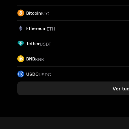
BTC
Bitcoin
ETH
Ethereum
USDT
Tether
BNB
BNB
USDC
USDC
Ver tu