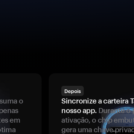
Depois
ssuma o
Sincronize a carteir
apenas
nosso app.
Durante o 
ntes em
ativação, o chip embu
ótima
gera uma chave privad