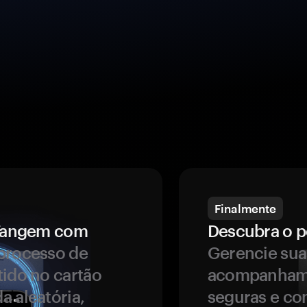
Finalmente
a Tangem com
Descubra o p
processo de
Gerencie sua
tido no cartão
acompanhame
a aleatória,
seguras e co