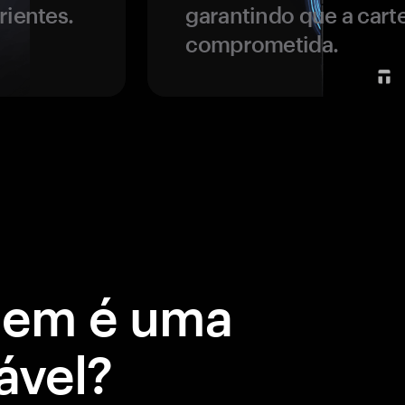
rientes.
garantindo que a carte
comprometida.
gem é uma
ável?