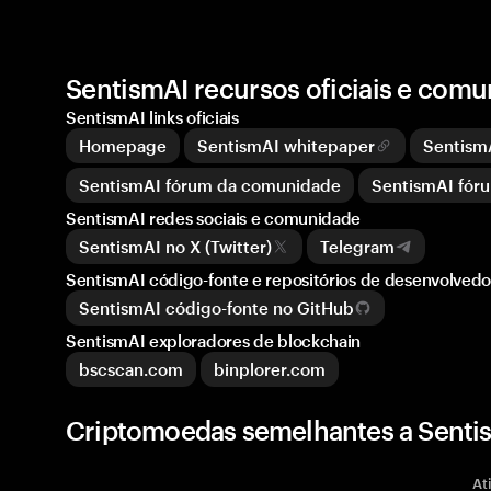
SentismAI recursos oficiais e com
SentismAI links oficiais
Homepage
SentismAI whitepaper
Sentism
SentismAI fórum da comunidade
SentismAI fór
SentismAI redes sociais e comunidade
SentismAI no X (Twitter)
Telegram
SentismAI código-fonte e repositórios de desenvolvedo
SentismAI código-fonte no GitHub
SentismAI exploradores de blockchain
bscscan.com
binplorer.com
Criptomoedas semelhantes a Senti
At