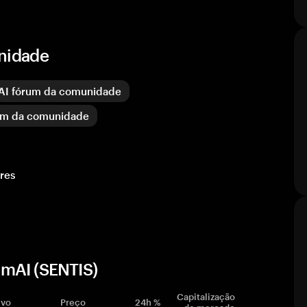
unidade
AI fórum da comunidade
um da comunidade
res
smAI (SENTIS)
Capitalização
ivo
Preço
24h %