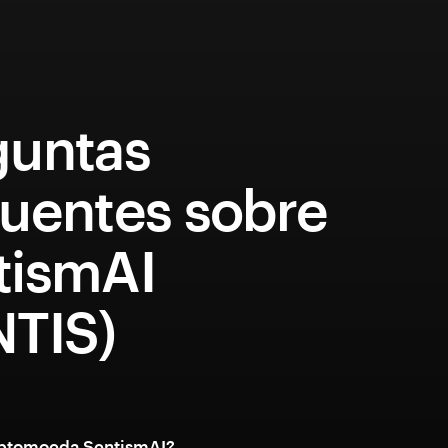
guntas
quentes sobre
tismAI
NTIS)
iptomoeda SentismAI?