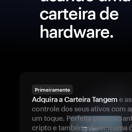
carteira de
hardware.
Primeiramente
Adquira a Carteira Tangem
e a
controle dos seus ativos com 
um toque. Perfeita para inicia
cripto e também oferece uma 