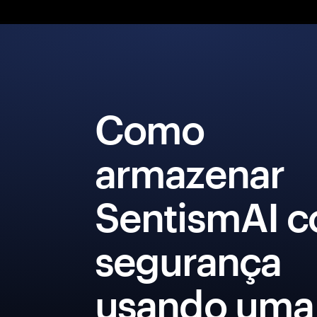
Como
armazenar
SentismAI 
segurança
usando uma