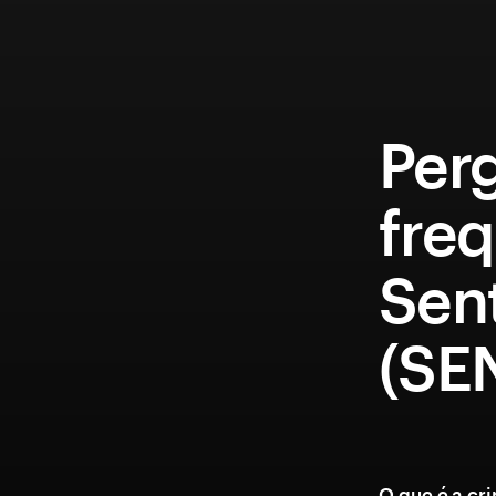
Per
fre
Sen
(SE
O que é a cr