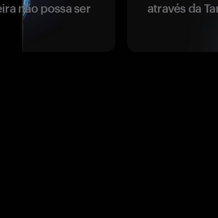
ira não possa ser
através da T