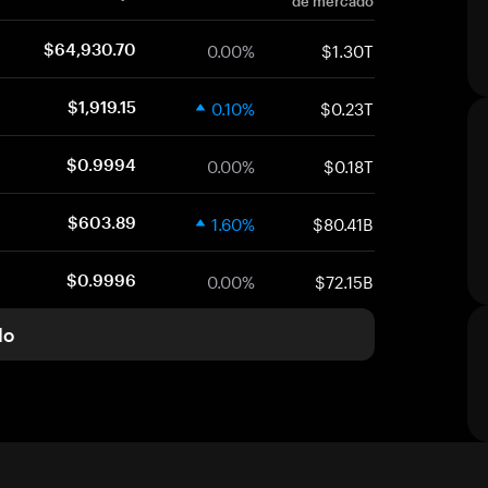
de mercado
0.00%
$1.30T
$64,930.70
0.10%
$0.23T
$1,919.15
0.00%
$0.18T
$0.9994
1.60%
$80.41B
$603.89
0.00%
$72.15B
$0.9996
do