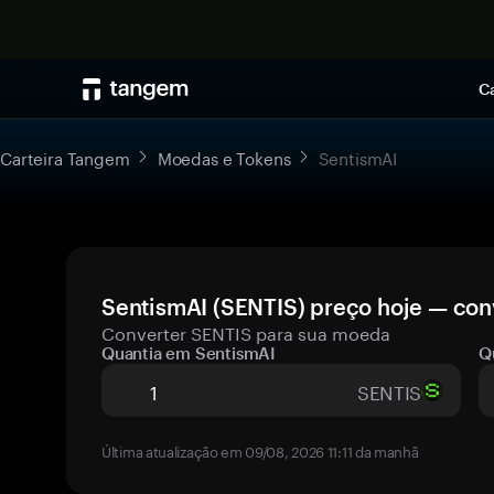
Ca
Carteira Tangem
Moedas e Tokens
SentismAI
SentismAI (SENTIS) preço hoje — con
Converter SENTIS para sua moeda
Quantia em SentismAI
Q
SENTIS
Última atualização em 09/08, 2026 11:11 da manhã