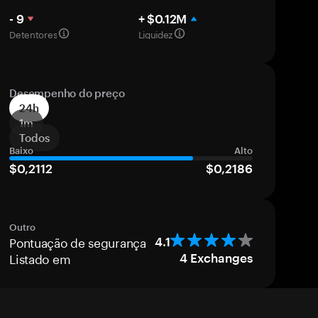
- 9
+ $0.12M
Detentores
Liquidez
Desempenho do preço
24h
1m
Todos
Baixo
Alto
$0,2112
$0,2186
Outro
Pontuação de segurança
4.1
Listado em
4
Exchanges