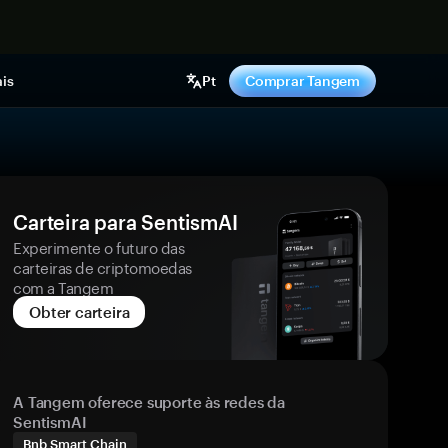
gora
is
Pt
Comprar Tangem
Carteira para SentismAI
Experimente o futuro das
carteiras de criptomoedas
com a Tangem
Obter carteira
A Tangem oferece suporte às redes da
SentismAI
Bnb Smart Chain