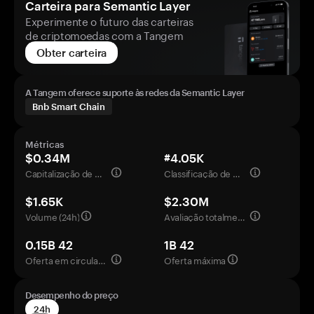
Carteira para Semantic Layer
Experimente o futuro das carteiras
de criptomoedas com a Tangem
Obter carteira
A Tangem oferece suporte às redes da Semantic Layer
Bnb Smart Chain
Métricas
$0.34M
#4.05K
Capitalização de mercado
Classificação de mercado
$1.65K
$2.30M
Volume (24h)
Avaliação totalmente diluída
0.15B 42
1B 42
Oferta em circulação
Oferta máxima
Desempenho do preço
24h