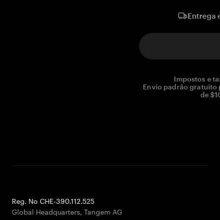
Entrega 
Impostos e ta
Envio padrão gratuito
de $1
Reg. No CHE-390.112.525
Global Headquarters, Tangem AG