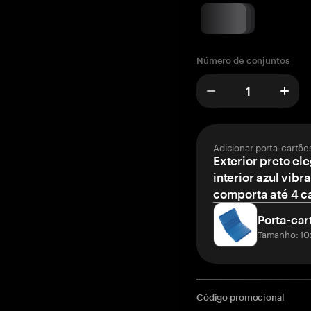
Número de conjuntos
Adicionar porta-cartõe
Exterior preto el
interior azul vibr
comporta até 4 c
Porta-car
Tamanho: 10
Código promocional