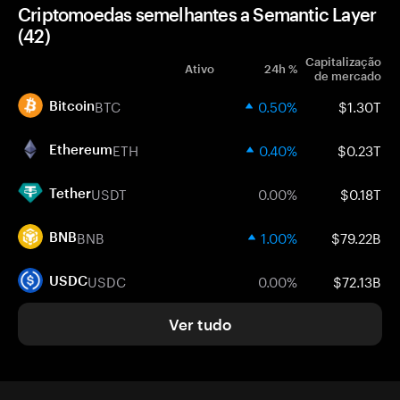
Criptomoedas semelhantes a Semantic Layer
(42)
Capitalização
Ativo
24h %
de mercado
BTC
0.50%
$1.30T
Bitcoin
ETH
0.40%
$0.23T
Ethereum
USDT
0.00%
$0.18T
Tether
BNB
1.00%
$79.22B
BNB
USDC
0.00%
$72.13B
USDC
Ver tudo