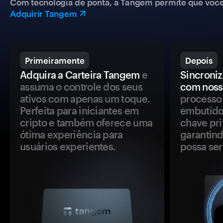
Com tecnologia de ponta, a Tangem permite que você co
Adquirir Tangem
Primeiramente
Depois
Adquira a Carteira Tangem
e
Sincroniz
assuma o controle dos seus
com noss
ativos com apenas um toque.
processo 
Perfeita para iniciantes em
embutido
cripto e também oferece uma
chave pri
ótima experiência para
garantind
usuários experientes.
possa se