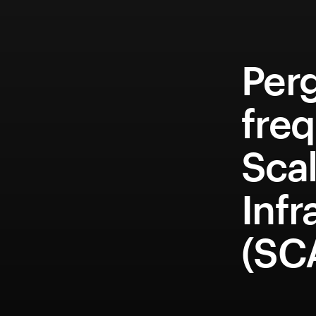
Per
fre
Scal
Infr
(SC