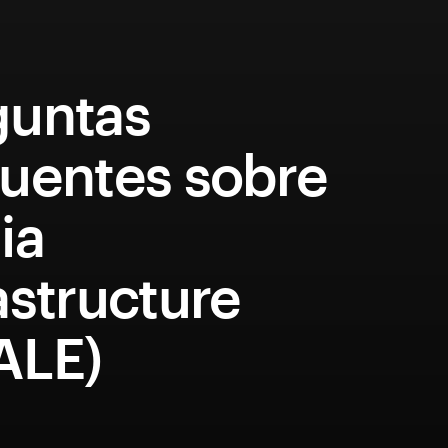
guntas
quentes sobre
ia
astructure
ALE)