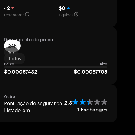
- 2
$0
Detentores
Liquidez
Desempenho do preço
24h
1m
Todos
Baixo
Alto
$0,00057432
$0,00057705
Outro
Pontuação de segurança
2.3
Listado em
1
Exchanges