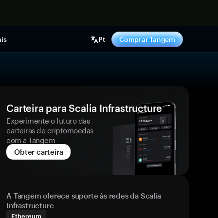
gora
is
Pt
Comprar Tangem
Carteira para Scalia Infrastructure
Experimente o futuro das
carteiras de criptomoedas
com a Tangem
Obter carteira
A Tangem oferece suporte às redes da Scalia
Infrastructure
Ethereum