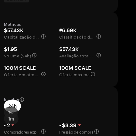
Métricas
$57.43K
#6.69K
Capitalização de mercado
Classificação de mercado
$1.95
$57.43K
Volume (24h)
Avaliação totalmente diluída
100M SCALE
100M SCALE
Oferta em circulação
Oferta máxima
Insights
24h
1w
1m
- 2
- $3.39
Compradores experientes
Pressão de compra