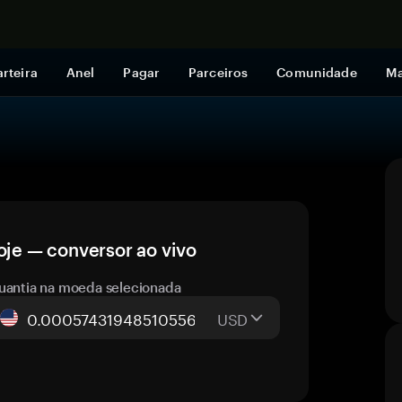
Comprar a
rteira
Anel
Pagar
Parceiros
Comunidade
Ma
oje — conversor ao vivo
uantia na moeda selecionada
USD