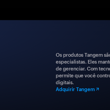
Os produtos Tangem são 
especialistas. Eles mant
de gerenciar. Com tecn
permite que você contro
digitais.
Adquirir Tangem