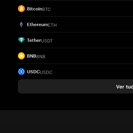
BTC
Bitcoin
ETH
Ethereum
USDT
Tether
BNB
BNB
USDC
USDC
Ver tu