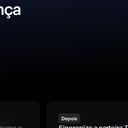
nça
Depois
ssuma o
Sincronize a carteir