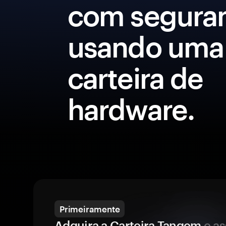
com segura
usando uma
carteira de
hardware.
Primeiramente
Adquira a Carteira Tangem
e a